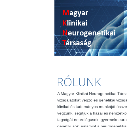
RÓLUNK
A Magyar Klinikai Neurogenetikai Társ
vizsgálatokat végző és genetikai vizsg
klinikai és tudományos munkáját össze
végzünk, segítjük a hazai és nemzetkö
tagságát neurológusok, gyermekneuro
genetikusok, valamint a neurogenetik