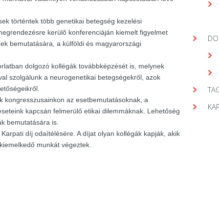
ek történtek több genetikai betegség kezelési
egrendezésre kerülő konferenciáján kiemelt figyelmet
DO
gek bemutatására, a külföldi és magyarországi
orlatban dolgozó kollégák továbbképzését is, melynek
val szolgálunk a neurogenetikai betegségekről, azok
hetőségeikről.
TAG
nk kongresszusainkon az esetbemutatásoknak, a
KA
seteink kapcsán felmerülő etikai dilemmáknak. Lehetőség
ák bemutatására is.
arpati díj odaítélésére. A díjat olyan kollégák kapják, akik
 kiemelkedő munkát végeztek.