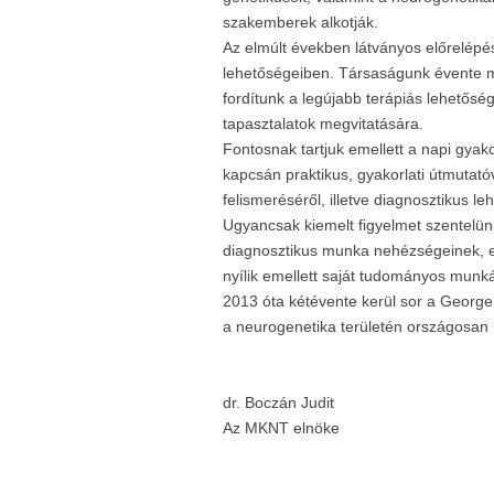
szakemberek alkotják.
Az elmúlt években látványos előrelépés
lehetőségeiben. Társaságunk évente m
fordítunk a legújabb terápiás lehetősé
tapasztalatok megvitatására.
Fontosnak tartjuk emellett a napi gyak
kapcsán praktikus, gyakorlati útmutató
felismeréséről, illetve diagnosztikus le
Ugyancsak kiemelt figyelmet szentelü
diagnosztikus munka nehézségeinek, e
nyílik emellett saját tudományos munk
2013 óta kétévente kerül sor a George K
a neurogenetika területén országosan
dr. Boczán Judit
Az MKNT elnöke