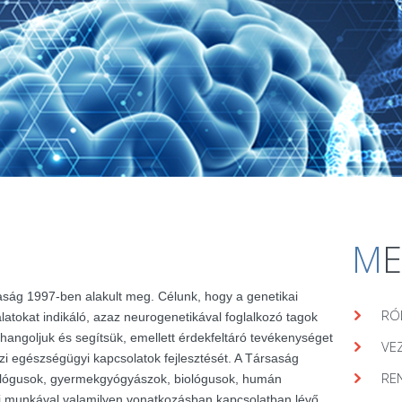
M
aság 1997-ben alakult meg. Célunk, hogy a genetikai
RÓ
álatokat indikáló, azaz neurogenetikával foglalkozó tagok
hangoljuk és segítsük, emellett érdekfeltáró tevékenységet
VE
zi egészségügyi kapcsolatok fejlesztését. A Társaság
RE
lógusok, gyermekgyógyászok, biológusok, humán
ai munkával valamilyen vonatkozásban kapcsolatban lévő