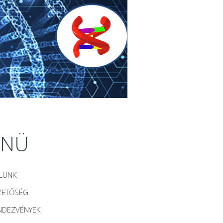
ENÜ
LUNK
ZETŐSÉG
NDEZVÉNYEK