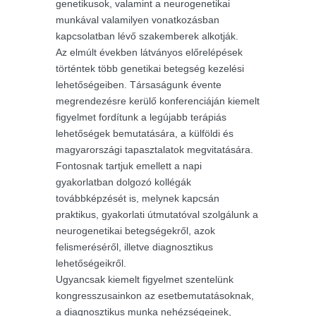
genetikusok, valamint a neurogenetikai
munkával valamilyen vonatkozásban
kapcsolatban lévő szakemberek alkotják.
Az elmúlt években látványos előrelépések
történtek több genetikai betegség kezelési
lehetőségeiben. Társaságunk évente
megrendezésre kerülő konferenciáján kiemelt
figyelmet fordítunk a legújabb terápiás
lehetőségek bemutatására, a külföldi és
magyarországi tapasztalatok megvitatására.
Fontosnak tartjuk emellett a napi
gyakorlatban dolgozó kollégák
továbbképzését is, melynek kapcsán
praktikus, gyakorlati útmutatóval szolgálunk a
neurogenetikai betegségekről, azok
felismeréséről, illetve diagnosztikus
lehetőségeikről.
Ugyancsak kiemelt figyelmet szentelünk
kongresszusainkon az esetbemutatásoknak,
a diagnosztikus munka nehézségeinek,