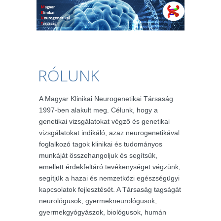
RÓLUNK
A Magyar Klinikai Neurogenetikai Társaság
1997-ben alakult meg. Célunk, hogy a
genetikai vizsgálatokat végző és genetikai
vizsgálatokat indikáló, azaz neurogenetikával
foglalkozó tagok klinikai és tudományos
munkáját összehangoljuk és segítsük,
emellett érdekfeltáró tevékenységet végzünk,
segítjük a hazai és nemzetközi egészségügyi
kapcsolatok fejlesztését. A Társaság tagságát
neurológusok, gyermekneurológusok,
gyermekgyógyászok, biológusok, humán