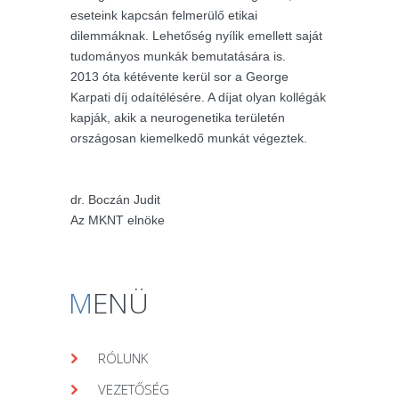
eseteink kapcsán felmerülő etikai
dilemmáknak. Lehetőség nyílik emellett saját
tudományos munkák bemutatására is.
2013 óta kétévente kerül sor a George
Karpati díj odaítélésére. A díjat olyan kollégák
kapják, akik a neurogenetika területén
országosan kiemelkedő munkát végeztek.
dr. Boczán Judit
Az MKNT elnöke
M
ENÜ
RÓLUNK
VEZETŐSÉG