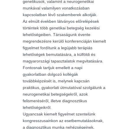
genetikusok, valamint a neurogenetikai
munkával valamilyen vonatkozásban
kapcsolatban lévő szakemberek alkotják.
Az elmúlt években látványos előrelépések
történtek több genetikai betegség kezelési
lehetőségeiben. Társaságunk évente
megrendezésre kerülő konferenciáján kiemelt
figyelmet fordítunk a legújabb terápiás
lehetőségek bemutatására, a külföldi és
magyarországi tapasztalatok megvitatására.
Fontosnak tartjuk emellett a napi
gyakorlatban dolgozó kollégák
továbbképzését is, melynek kapcsán
praktikus, gyakorlati útmutatóval szolgálunk a
neurogenetikai betegségekről, azok
felismeréséről, illetve diagnosztikus
lehetőségeikről.
Ugyancsak kiemelt figyelmet szentelünk
kongresszusainkon az esetbemutatásoknak,
a diagnosztikus munka nehézségeinek,