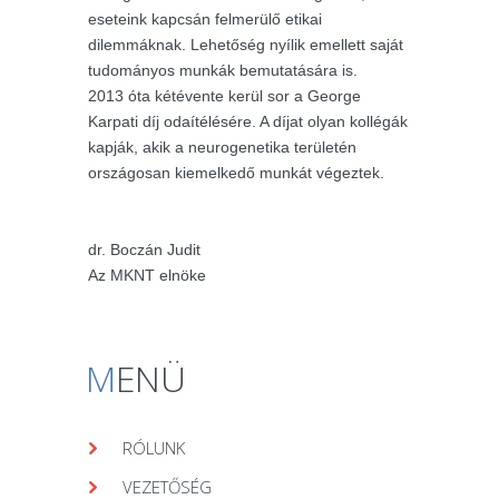
eseteink kapcsán felmerülő etikai
dilemmáknak. Lehetőség nyílik emellett saját
tudományos munkák bemutatására is.
2013 óta kétévente kerül sor a George
Karpati díj odaítélésére. A díjat olyan kollégák
kapják, akik a neurogenetika területén
országosan kiemelkedő munkát végeztek.
dr. Boczán Judit
Az MKNT elnöke
M
ENÜ
RÓLUNK
VEZETŐSÉG