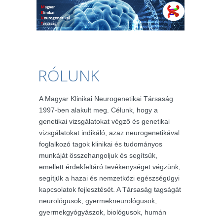
RÓLUNK
A Magyar Klinikai Neurogenetikai Társaság
1997-ben alakult meg. Célunk, hogy a
genetikai vizsgálatokat végző és genetikai
vizsgálatokat indikáló, azaz neurogenetikával
foglalkozó tagok klinikai és tudományos
munkáját összehangoljuk és segítsük,
emellett érdekfeltáró tevékenységet végzünk,
segítjük a hazai és nemzetközi egészségügyi
kapcsolatok fejlesztését. A Társaság tagságát
neurológusok, gyermekneurológusok,
gyermekgyógyászok, biológusok, humán