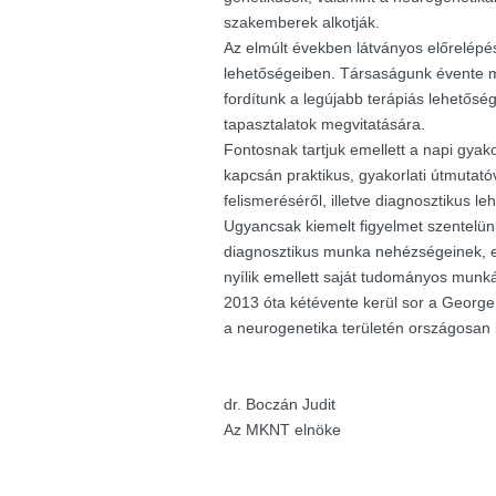
szakemberek alkotják.
Az elmúlt években látványos előrelépés
lehetőségeiben. Társaságunk évente m
fordítunk a legújabb terápiás lehetősé
tapasztalatok megvitatására.
Fontosnak tartjuk emellett a napi gyak
kapcsán praktikus, gyakorlati útmutató
felismeréséről, illetve diagnosztikus le
Ugyancsak kiemelt figyelmet szentelü
diagnosztikus munka nehézségeinek, e
nyílik emellett saját tudományos munk
2013 óta kétévente kerül sor a George K
a neurogenetika területén országosan
dr. Boczán Judit
Az MKNT elnöke