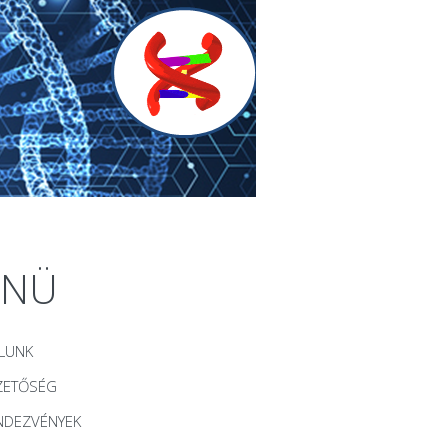
ENÜ
LUNK
ZETŐSÉG
NDEZVÉNYEK