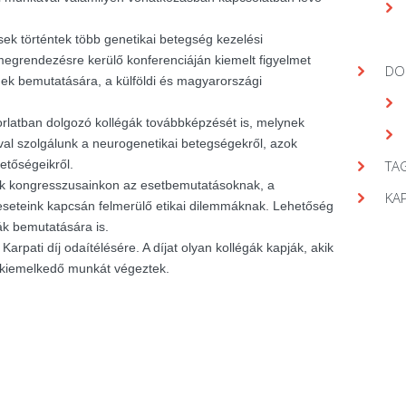
ek történtek több genetikai betegség kezelési
egrendezésre kerülő konferenciáján kiemelt figyelmet
DO
gek bemutatására, a külföldi és magyarországi
orlatban dolgozó kollégák továbbképzését is, melynek
val szolgálunk a neurogenetikai betegségekről, azok
hetőségeikről.
TAG
nk kongresszusainkon az esetbemutatásoknak, a
KA
seteink kapcsán felmerülő etikai dilemmáknak. Lehetőség
ák bemutatására is.
arpati díj odaítélésére. A díjat olyan kollégák kapják, akik
 kiemelkedő munkát végeztek.