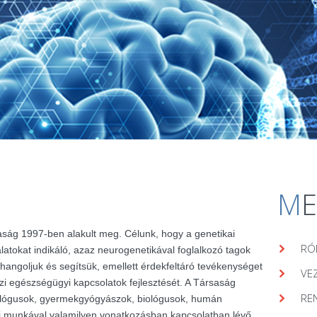
M
aság 1997-ben alakult meg. Célunk, hogy a genetikai
RÓ
álatokat indikáló, azaz neurogenetikával foglalkozó tagok
hangoljuk és segítsük, emellett érdekfeltáró tevékenységet
VE
zi egészségügyi kapcsolatok fejlesztését. A Társaság
RE
lógusok, gyermekgyógyászok, biológusok, humán
ai munkával valamilyen vonatkozásban kapcsolatban lévő