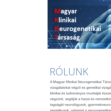
RÓLUNK
A Magyar Klinikai Neurogenetikai Társ
vizsgálatokat végző és genetikai vizsg
klinikai és tudományos munkáját össze
végzünk, segítjük a hazai és nemzetkö
tagságát neurológusok, gyermekneuro
genetikusok, valamint a neurogenetik