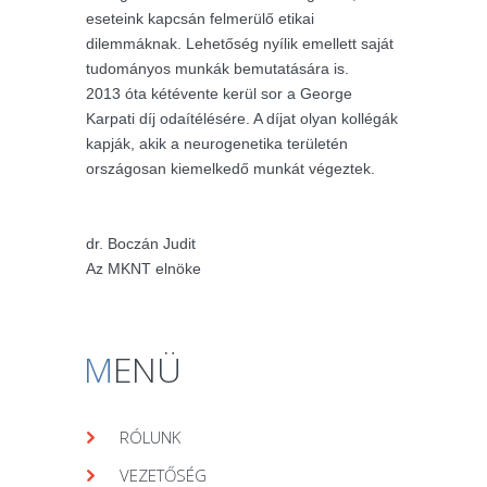
eseteink kapcsán felmerülő etikai
dilemmáknak. Lehetőség nyílik emellett saját
tudományos munkák bemutatására is.
2013 óta kétévente kerül sor a George
Karpati díj odaítélésére. A díjat olyan kollégák
kapják, akik a neurogenetika területén
országosan kiemelkedő munkát végeztek.
dr. Boczán Judit
Az MKNT elnöke
M
ENÜ
RÓLUNK
VEZETŐSÉG