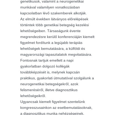
genetikusok, valamint a neurogenetikai
munkával valamilyen vonatkozásban
kapcsolatban lévő szakemberek alkotják.
Az elmúlt években látványos előrelépések
történtek több genetikai betegség kezelési
lehetőségeiben. Társaságunk évente
megrendezésre kerülő konferenciáján kiemelt
figyelmet fordítunk a legújabb terápiás
lehetőségek bemutatására, a külföldi és
magyarországi tapasztalatok megvitatására.
Fontosnak tartjuk emellett a napi
gyakorlatban dolgozó kollégák
továbbképzését is, melynek kapcsán
praktikus, gyakorlati útmutatóval szolgálunk a
neurogenetikai betegségekről, azok
felismeréséről, illetve diagnosztikus
lehetőségeikről.
Ugyancsak kiemelt figyelmet szentelünk
kongresszusainkon az esetbemutatásoknak,
a diagnosztikus munka nehézségeinek,