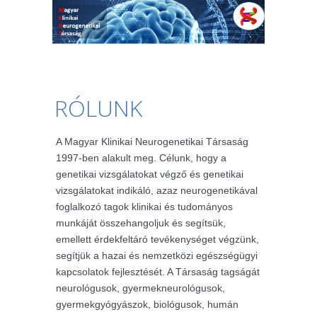
RÓLUNK
A Magyar Klinikai Neurogenetikai Társaság
1997-ben alakult meg. Célunk, hogy a
genetikai vizsgálatokat végző és genetikai
vizsgálatokat indikáló, azaz neurogenetikával
foglalkozó tagok klinikai és tudományos
munkáját összehangoljuk és segítsük,
emellett érdekfeltáró tevékenységet végzünk,
segítjük a hazai és nemzetközi egészségügyi
kapcsolatok fejlesztését. A Társaság tagságát
neurológusok, gyermekneurológusok,
gyermekgyógyászok, biológusok, humán