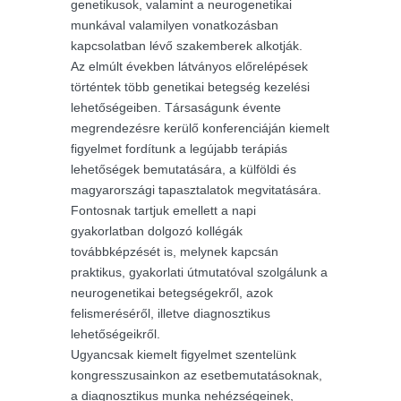
genetikusok, valamint a neurogenetikai
munkával valamilyen vonatkozásban
kapcsolatban lévő szakemberek alkotják.
Az elmúlt években látványos előrelépések
történtek több genetikai betegség kezelési
lehetőségeiben. Társaságunk évente
megrendezésre kerülő konferenciáján kiemelt
figyelmet fordítunk a legújabb terápiás
lehetőségek bemutatására, a külföldi és
magyarországi tapasztalatok megvitatására.
Fontosnak tartjuk emellett a napi
gyakorlatban dolgozó kollégák
továbbképzését is, melynek kapcsán
praktikus, gyakorlati útmutatóval szolgálunk a
neurogenetikai betegségekről, azok
felismeréséről, illetve diagnosztikus
lehetőségeikről.
Ugyancsak kiemelt figyelmet szentelünk
kongresszusainkon az esetbemutatásoknak,
a diagnosztikus munka nehézségeinek,