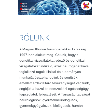
RÓLUNK
A Magyar Klinikai Neurogenetikai Társaság
1997-ben alakult meg. Célunk, hogy a
genetikai vizsgálatokat végző és genetikai
vizsgálatokat indikáló, azaz neurogenetikával
foglalkozó tagok klinikai és tudományos
munkáját összehangoljuk és segítsük,
emellett érdekfeltáró tevékenységet végzünk,
segítjük a hazai és nemzetközi egészségügyi
kapcsolatok fejlesztését. A Társaság tagságát
neurológusok, gyermekneurológusok,
gyermekgyógyászok, biológusok, humán