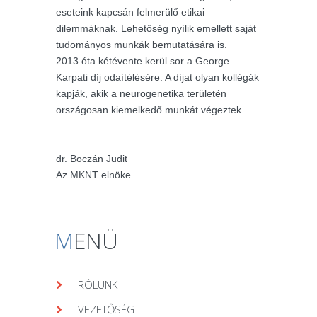
eseteink kapcsán felmerülő etikai
dilemmáknak. Lehetőség nyílik emellett saját
tudományos munkák bemutatására is.
2013 óta kétévente kerül sor a George
Karpati díj odaítélésére. A díjat olyan kollégák
kapják, akik a neurogenetika területén
országosan kiemelkedő munkát végeztek.
dr. Boczán Judit
Az MKNT elnöke
M
ENÜ
RÓLUNK
VEZETŐSÉG