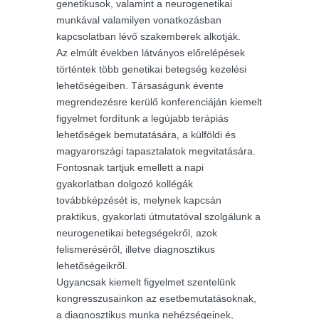
genetikusok, valamint a neurogenetikai
munkával valamilyen vonatkozásban
kapcsolatban lévő szakemberek alkotják.
Az elmúlt években látványos előrelépések
történtek több genetikai betegség kezelési
lehetőségeiben. Társaságunk évente
megrendezésre kerülő konferenciáján kiemelt
figyelmet fordítunk a legújabb terápiás
lehetőségek bemutatására, a külföldi és
magyarországi tapasztalatok megvitatására.
Fontosnak tartjuk emellett a napi
gyakorlatban dolgozó kollégák
továbbképzését is, melynek kapcsán
praktikus, gyakorlati útmutatóval szolgálunk a
neurogenetikai betegségekről, azok
felismeréséről, illetve diagnosztikus
lehetőségeikről.
Ugyancsak kiemelt figyelmet szentelünk
kongresszusainkon az esetbemutatásoknak,
a diagnosztikus munka nehézségeinek,