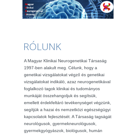
RÓLUNK
A Magyar Klinikai Neurogenetikai Társaság
1997-ben alakult meg. Célunk, hogy a
genetikai vizsgálatokat végző és genetikai
vizsgálatokat indikáló, azaz neurogenetikával
foglalkozó tagok klinikai és tudományos
munkáját összehangoljuk és segítsük,
emellett érdekfeltáró tevékenységet végzünk,
segítjük a hazai és nemzetközi egészségügyi
kapcsolatok fejlesztését. A Társaság tagságát
neurológusok, gyermekneurológusok,
gyermekgyógyászok, biológusok, humán