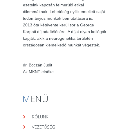
eseteink kapcsán felmerülő etikai
dilemmáknak. Lehetőség nyílik emellett saját
tudományos munkák bemutatására is.
2013 óta kétévente kerül sor a George
Karpati díj odaítélésére. A díjat olyan kollégák
kapják, akik a neurogenetika területén
országosan kiemelkedő munkát végeztek.
dr. Boczán Judit
Az MKNT elnöke
M
ENÜ
RÓLUNK
VEZETŐSÉG