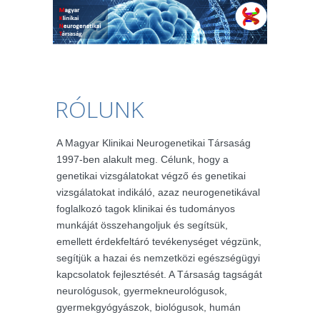
RÓLUNK
A Magyar Klinikai Neurogenetikai Társaság
1997-ben alakult meg. Célunk, hogy a
genetikai vizsgálatokat végző és genetikai
vizsgálatokat indikáló, azaz neurogenetikával
foglalkozó tagok klinikai és tudományos
munkáját összehangoljuk és segítsük,
emellett érdekfeltáró tevékenységet végzünk,
segítjük a hazai és nemzetközi egészségügyi
kapcsolatok fejlesztését. A Társaság tagságát
neurológusok, gyermekneurológusok,
gyermekgyógyászok, biológusok, humán