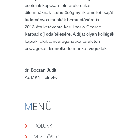
eseteink kapcsán felmerülő etikai
dilemmáknak. Lehetőség nyílik emellett saját
tudományos munkák bemutatására is.
2013 óta kétévente kerül sor a George
Karpati díj odaítélésére. A díjat olyan kollégák
kapják, akik a neurogenetika területén
országosan kiemelkedő munkát végeztek.
dr. Boczán Judit
Az MKNT elnöke
M
ENÜ
RÓLUNK
VEZETŐSÉG