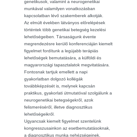
genetikusok, valamint a neurogenetikai
munkával valamilyen vonatkozásban
kapcsolatban lévő szakemberek alkotják.
Az elmúlt években látványos előrelépések
történtek több genetikai betegség kezelési
lehetőségeiben. Társaságunk évente
megrendezésre kerülő konferenciáján kiemelt
figyelmet fordítunk a legújabb terápiás
lehetőségek bemutatására, a külföldi és
magyarországi tapasztalatok megvitatására.
Fontosnak tartjuk emellett a napi
gyakorlatban dolgozó kollégák
továbbképzését is, melynek kapcsán
praktikus, gyakorlati útmutatóval szolgálunk a
neurogenetikai betegségekről, azok
felismeréséről, illetve diagnosztikus
lehetőségeikről.
Ugyancsak kiemelt figyelmet szentelünk
kongresszusainkon az esetbemutatásoknak,
a diagnosztikus munka nehézségeinek,