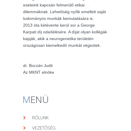
eseteink kapcsán felmerülő etikai
dilemmáknak. Lehetőség nyílik emellett saját
tudományos munkák bemutatására is.
2013 óta kétévente kerül sor a George
Karpati díj odaítélésére. A díjat olyan kollégák
kapják, akik a neurogenetika területén
országosan kiemelkedő munkát végeztek.
dr. Boczán Judit
Az MKNT elnöke
M
ENÜ
RÓLUNK
VEZETŐSÉG