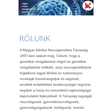
RÓLUNK
A Magyar Klinikai Neurogenetikai Társaság
1997-ben alakult meg. Célunk, hogy a
genetikai vizsgálatokat végző és genetikai
vizsgálatokat indikáló, azaz neurogenetikával
foglalkozó tagok klinikai és tudományos
munkáját összehangoljuk és segítsük,
emellett érdekfeltáró tevékenységet végzünk,
segítjük a hazai és nemzetközi egészségügyi
kapcsolatok fejlesztését. A Társaság tagságát
neurológusok, gyermekneurológusok,
gyermekgyógyászok, biológusok, humán