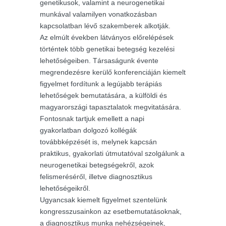
genetikusok, valamint a neurogenetikai
munkával valamilyen vonatkozásban
kapcsolatban lévő szakemberek alkotják.
Az elmúlt években látványos előrelépések
történtek több genetikai betegség kezelési
lehetőségeiben. Társaságunk évente
megrendezésre kerülő konferenciáján kiemelt
figyelmet fordítunk a legújabb terápiás
lehetőségek bemutatására, a külföldi és
magyarországi tapasztalatok megvitatására.
Fontosnak tartjuk emellett a napi
gyakorlatban dolgozó kollégák
továbbképzését is, melynek kapcsán
praktikus, gyakorlati útmutatóval szolgálunk a
neurogenetikai betegségekről, azok
felismeréséről, illetve diagnosztikus
lehetőségeikről.
Ugyancsak kiemelt figyelmet szentelünk
kongresszusainkon az esetbemutatásoknak,
a diagnosztikus munka nehézségeinek,