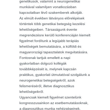
genetikusok, valamint a neurogenetikai
munkával valamilyen vonatkozásban
kapcsolatban lévő szakemberek alkotják.
Az elmúlt években látványos előrelépések
történtek több genetikai betegség kezelési
lehetőségeiben. Társaságunk évente
megrendezésre kerülő konferenciáján kiemelt
figyelmet fordítunk a legújabb terápiás
lehetőségek bemutatására, a külföldi és
magyarországi tapasztalatok megvitatására.
Fontosnak tartjuk emellett a napi
gyakorlatban dolgozó kollégák
továbbképzését is, melynek kapcsán
praktikus, gyakorlati útmutatóval szolgálunk a
neurogenetikai betegségekről, azok
felismeréséről, illetve diagnosztikus
lehetőségeikről.
Ugyancsak kiemelt figyelmet szentelünk
kongresszusainkon az esetbemutatásoknak,
a diagnosztikus munka nehézségeinek,