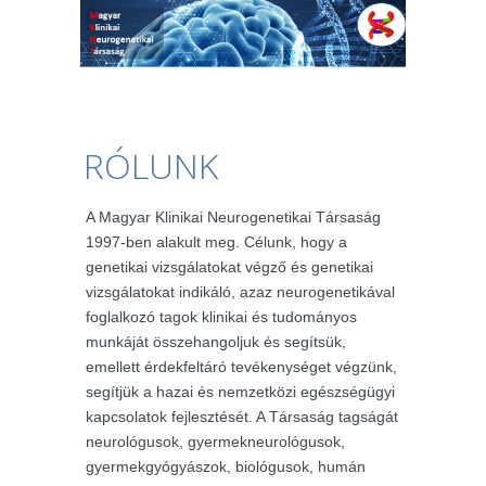
RÓLUNK
A Magyar Klinikai Neurogenetikai Társaság
1997-ben alakult meg. Célunk, hogy a
genetikai vizsgálatokat végző és genetikai
vizsgálatokat indikáló, azaz neurogenetikával
foglalkozó tagok klinikai és tudományos
munkáját összehangoljuk és segítsük,
emellett érdekfeltáró tevékenységet végzünk,
segítjük a hazai és nemzetközi egészségügyi
kapcsolatok fejlesztését. A Társaság tagságát
neurológusok, gyermekneurológusok,
gyermekgyógyászok, biológusok, humán