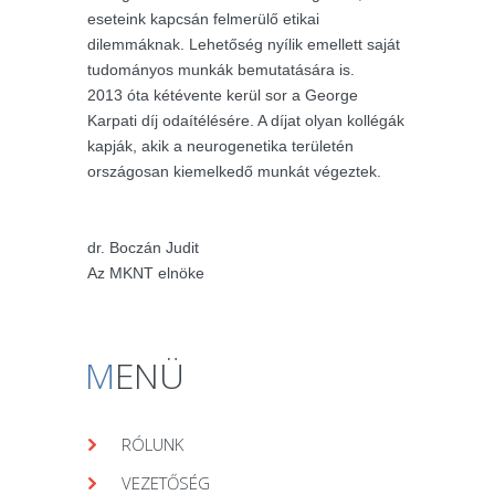
eseteink kapcsán felmerülő etikai
dilemmáknak. Lehetőség nyílik emellett saját
tudományos munkák bemutatására is.
2013 óta kétévente kerül sor a George
Karpati díj odaítélésére. A díjat olyan kollégák
kapják, akik a neurogenetika területén
országosan kiemelkedő munkát végeztek.
dr. Boczán Judit
Az MKNT elnöke
M
ENÜ
RÓLUNK
VEZETŐSÉG