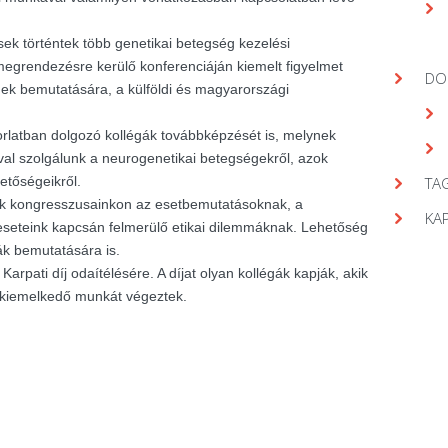
ek történtek több genetikai betegség kezelési
egrendezésre kerülő konferenciáján kiemelt figyelmet
DO
gek bemutatására, a külföldi és magyarországi
orlatban dolgozó kollégák továbbképzését is, melynek
val szolgálunk a neurogenetikai betegségekről, azok
hetőségeikről.
TAG
nk kongresszusainkon az esetbemutatásoknak, a
KA
seteink kapcsán felmerülő etikai dilemmáknak. Lehetőség
ák bemutatására is.
arpati díj odaítélésére. A díjat olyan kollégák kapják, akik
 kiemelkedő munkát végeztek.