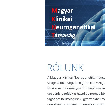
RÓLUNK
A Magyar Klinikai Neurogenetikai Társ
vizsgálatokat végző és genetikai vizsg
klinikai és tudományos munkáját össze
végzünk, segítjük a hazai és nemzetkö
tagságát neurológusok, gyermekneuro
genetikusok, valamint a neurogenetik