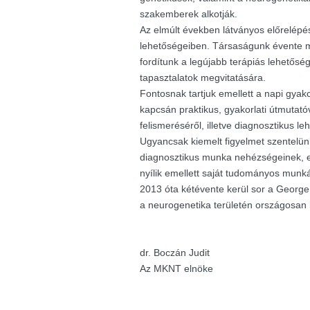
szakemberek alkotják.
Az elmúlt években látványos előrelépés
lehetőségeiben. Társaságunk évente m
fordítunk a legújabb terápiás lehetősé
tapasztalatok megvitatására.
Fontosnak tartjuk emellett a napi gyak
kapcsán praktikus, gyakorlati útmutató
felismeréséről, illetve diagnosztikus le
Ugyancsak kiemelt figyelmet szentelü
diagnosztikus munka nehézségeinek, e
nyílik emellett saját tudományos munk
2013 óta kétévente kerül sor a George K
a neurogenetika területén országosan
dr. Boczán Judit
Az MKNT elnöke