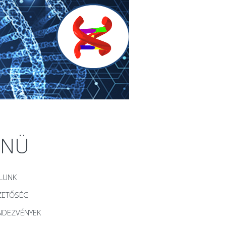
ENÜ
LUNK
ZETŐSÉG
NDEZVÉNYEK