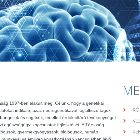
M
aság 1997-ben alakult meg. Célunk, hogy a genetikai
RÓ
álatokat indikáló, azaz neurogenetikával foglalkozó tagok
hangoljuk és segítsük, emellett érdekfeltáró tevékenységet
VE
zi egészségügyi kapcsolatok fejlesztését. A Társaság
RE
lógusok, gyermekgyógyászok, biológusok, humán
ai munkával valamilyen vonatkozásban kapcsolatban lévő