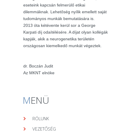
eseteink kapcsán felmerülő etikai
dilemmáknak. Lehetőség nyílik emellett saját
tudományos munkák bemutatására is.
2013 óta kétévente kerül sor a George
Karpati díj odaítélésére. A díjat olyan kollégák
kapják, akik a neurogenetika területén
országosan kiemelkedő munkát végeztek.
dr. Boczán Judit
Az MKNT elnöke
M
ENÜ
RÓLUNK
VEZETŐSÉG