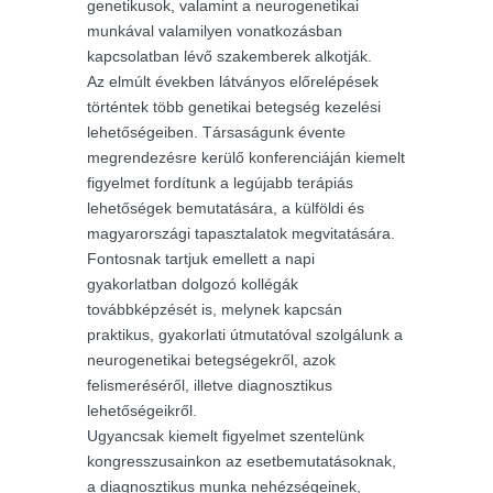
genetikusok, valamint a neurogenetikai
munkával valamilyen vonatkozásban
kapcsolatban lévő szakemberek alkotják.
Az elmúlt években látványos előrelépések
történtek több genetikai betegség kezelési
lehetőségeiben. Társaságunk évente
megrendezésre kerülő konferenciáján kiemelt
figyelmet fordítunk a legújabb terápiás
lehetőségek bemutatására, a külföldi és
magyarországi tapasztalatok megvitatására.
Fontosnak tartjuk emellett a napi
gyakorlatban dolgozó kollégák
továbbképzését is, melynek kapcsán
praktikus, gyakorlati útmutatóval szolgálunk a
neurogenetikai betegségekről, azok
felismeréséről, illetve diagnosztikus
lehetőségeikről.
Ugyancsak kiemelt figyelmet szentelünk
kongresszusainkon az esetbemutatásoknak,
a diagnosztikus munka nehézségeinek,