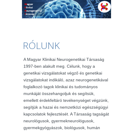
RÓLUNK
A Magyar Klinikai Neurogenetikai Társaság
1997-ben alakult meg. Célunk, hogy a
genetikai vizsgálatokat végző és genetikai
vizsgálatokat indikáló, azaz neurogenetikával
foglalkozó tagok klinikai és tudományos
munkáját összehangoljuk és segítsük,
emellett érdekfeltáró tevékenységet végzünk,
segítjük a hazai és nemzetközi egészségügyi
kapcsolatok fejlesztését. A Társaság tagságát
neurológusok, gyermekneurológusok,
gyermekgyógyászok, biológusok, humán