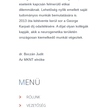
eseteink kapcsán felmerülő etikai
dilemmáknak. Lehetőség nyílik emellett saját
tudományos munkák bemutatására is.
2013 óta kétévente kerül sor a George
Karpati díj odaítélésére. A díjat olyan kollégák
kapják, akik a neurogenetika területén
országosan kiemelkedő munkát végeztek.
dr. Boczán Judit
Az MKNT elnöke
M
ENÜ
RÓLUNK
VEZETŐSÉG