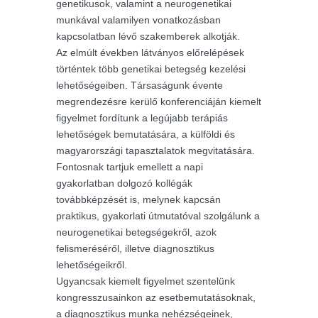
genetikusok, valamint a neurogenetikai
munkával valamilyen vonatkozásban
kapcsolatban lévő szakemberek alkotják.
Az elmúlt években látványos előrelépések
történtek több genetikai betegség kezelési
lehetőségeiben. Társaságunk évente
megrendezésre kerülő konferenciáján kiemelt
figyelmet fordítunk a legújabb terápiás
lehetőségek bemutatására, a külföldi és
magyarországi tapasztalatok megvitatására.
Fontosnak tartjuk emellett a napi
gyakorlatban dolgozó kollégák
továbbképzését is, melynek kapcsán
praktikus, gyakorlati útmutatóval szolgálunk a
neurogenetikai betegségekről, azok
felismeréséről, illetve diagnosztikus
lehetőségeikről.
Ugyancsak kiemelt figyelmet szentelünk
kongresszusainkon az esetbemutatásoknak,
a diagnosztikus munka nehézségeinek,