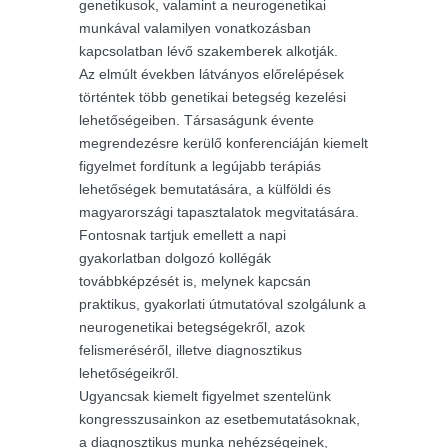
genetikusok, valamint a neurogenetikai
munkával valamilyen vonatkozásban
kapcsolatban lévő szakemberek alkotják.
Az elmúlt években látványos előrelépések
történtek több genetikai betegség kezelési
lehetőségeiben. Társaságunk évente
megrendezésre kerülő konferenciáján kiemelt
figyelmet fordítunk a legújabb terápiás
lehetőségek bemutatására, a külföldi és
magyarországi tapasztalatok megvitatására.
Fontosnak tartjuk emellett a napi
gyakorlatban dolgozó kollégák
továbbképzését is, melynek kapcsán
praktikus, gyakorlati útmutatóval szolgálunk a
neurogenetikai betegségekről, azok
felismeréséről, illetve diagnosztikus
lehetőségeikről.
Ugyancsak kiemelt figyelmet szentelünk
kongresszusainkon az esetbemutatásoknak,
a diagnosztikus munka nehézségeinek,