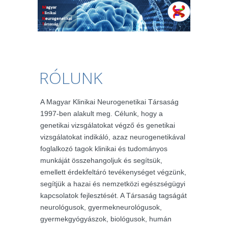
RÓLUNK
A Magyar Klinikai Neurogenetikai Társaság
1997-ben alakult meg. Célunk, hogy a
genetikai vizsgálatokat végző és genetikai
vizsgálatokat indikáló, azaz neurogenetikával
foglalkozó tagok klinikai és tudományos
munkáját összehangoljuk és segítsük,
emellett érdekfeltáró tevékenységet végzünk,
segítjük a hazai és nemzetközi egészségügyi
kapcsolatok fejlesztését. A Társaság tagságát
neurológusok, gyermekneurológusok,
gyermekgyógyászok, biológusok, humán