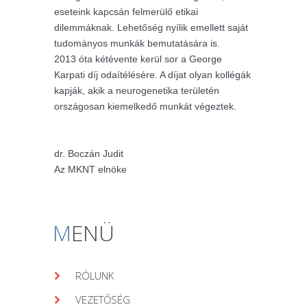
eseteink kapcsán felmerülő etikai
dilemmáknak. Lehetőség nyílik emellett saját
tudományos munkák bemutatására is.
2013 óta kétévente kerül sor a George
Karpati díj odaítélésére. A díjat olyan kollégák
kapják, akik a neurogenetika területén
országosan kiemelkedő munkát végeztek.
dr. Boczán Judit
Az MKNT elnöke
M
ENÜ
RÓLUNK
VEZETŐSÉG