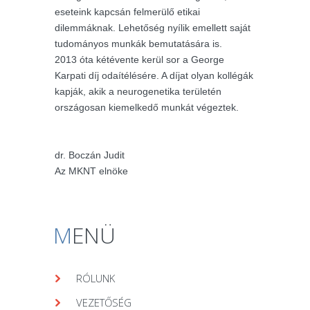
eseteink kapcsán felmerülő etikai
dilemmáknak. Lehetőség nyílik emellett saját
tudományos munkák bemutatására is.
2013 óta kétévente kerül sor a George
Karpati díj odaítélésére. A díjat olyan kollégák
kapják, akik a neurogenetika területén
országosan kiemelkedő munkát végeztek.
dr. Boczán Judit
Az MKNT elnöke
M
ENÜ
RÓLUNK
VEZETŐSÉG