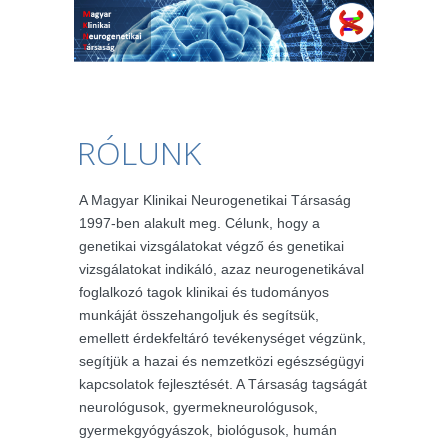
RÓLUNK
A Magyar Klinikai Neurogenetikai Társaság
1997-ben alakult meg. Célunk, hogy a
genetikai vizsgálatokat végző és genetikai
vizsgálatokat indikáló, azaz neurogenetikával
foglalkozó tagok klinikai és tudományos
munkáját összehangoljuk és segítsük,
emellett érdekfeltáró tevékenységet végzünk,
segítjük a hazai és nemzetközi egészségügyi
kapcsolatok fejlesztését. A Társaság tagságát
neurológusok, gyermekneurológusok,
gyermekgyógyászok, biológusok, humán