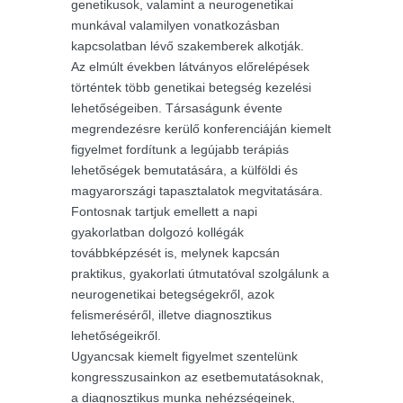
genetikusok, valamint a neurogenetikai
munkával valamilyen vonatkozásban
kapcsolatban lévő szakemberek alkotják.
Az elmúlt években látványos előrelépések
történtek több genetikai betegség kezelési
lehetőségeiben. Társaságunk évente
megrendezésre kerülő konferenciáján kiemelt
figyelmet fordítunk a legújabb terápiás
lehetőségek bemutatására, a külföldi és
magyarországi tapasztalatok megvitatására.
Fontosnak tartjuk emellett a napi
gyakorlatban dolgozó kollégák
továbbképzését is, melynek kapcsán
praktikus, gyakorlati útmutatóval szolgálunk a
neurogenetikai betegségekről, azok
felismeréséről, illetve diagnosztikus
lehetőségeikről.
Ugyancsak kiemelt figyelmet szentelünk
kongresszusainkon az esetbemutatásoknak,
a diagnosztikus munka nehézségeinek,