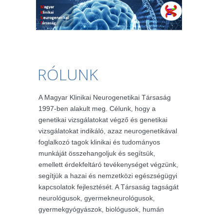
RÓLUNK
A Magyar Klinikai Neurogenetikai Társaság
1997-ben alakult meg. Célunk, hogy a
genetikai vizsgálatokat végző és genetikai
vizsgálatokat indikáló, azaz neurogenetikával
foglalkozó tagok klinikai és tudományos
munkáját összehangoljuk és segítsük,
emellett érdekfeltáró tevékenységet végzünk,
segítjük a hazai és nemzetközi egészségügyi
kapcsolatok fejlesztését. A Társaság tagságát
neurológusok, gyermekneurológusok,
gyermekgyógyászok, biológusok, humán