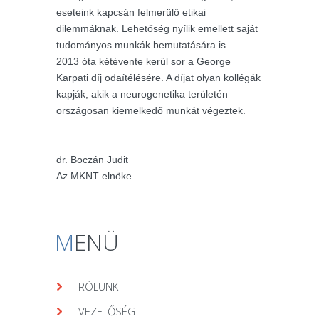
eseteink kapcsán felmerülő etikai
dilemmáknak. Lehetőség nyílik emellett saját
tudományos munkák bemutatására is.
2013 óta kétévente kerül sor a George
Karpati díj odaítélésére. A díjat olyan kollégák
kapják, akik a neurogenetika területén
országosan kiemelkedő munkát végeztek.
dr. Boczán Judit
Az MKNT elnöke
M
ENÜ
RÓLUNK
VEZETŐSÉG