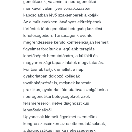
genetikusok, valamint a neurogenetikai
munkával valamilyen vonatkozásban
kapcsolatban lévő szakemberek alkotják.
Az elmúlt években látványos előrelépések
történtek több genetikai betegség kezelési
lehetőségeiben. Társaságunk évente
megrendezésre kerülő konferenciáján kiemelt
figyelmet fordítunk a legújabb terápiás
lehetőségek bemutatására, a külföldi és
magyarországi tapasztalatok megvitatására.
Fontosnak tartjuk emellett a napi
gyakorlatban dolgozó kollégák
továbbképzését is, melynek kapcsán
praktikus, gyakorlati útmutatóval szolgálunk a
neurogenetikai betegségekről, azok
felismeréséről, illetve diagnosztikus
lehetőségeikről.
Ugyancsak kiemelt figyelmet szentelünk
kongresszusainkon az esetbemutatásoknak,
a diagnosztikus munka nehézségeinek,