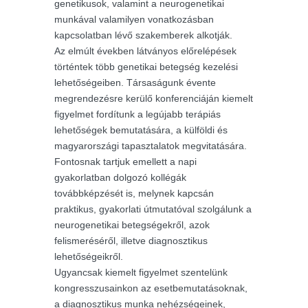
genetikusok, valamint a neurogenetikai
munkával valamilyen vonatkozásban
kapcsolatban lévő szakemberek alkotják.
Az elmúlt években látványos előrelépések
történtek több genetikai betegség kezelési
lehetőségeiben. Társaságunk évente
megrendezésre kerülő konferenciáján kiemelt
figyelmet fordítunk a legújabb terápiás
lehetőségek bemutatására, a külföldi és
magyarországi tapasztalatok megvitatására.
Fontosnak tartjuk emellett a napi
gyakorlatban dolgozó kollégák
továbbképzését is, melynek kapcsán
praktikus, gyakorlati útmutatóval szolgálunk a
neurogenetikai betegségekről, azok
felismeréséről, illetve diagnosztikus
lehetőségeikről.
Ugyancsak kiemelt figyelmet szentelünk
kongresszusainkon az esetbemutatásoknak,
a diagnosztikus munka nehézségeinek,