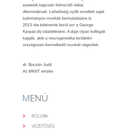
eseteink kapcsán felmerülő etikai
dilemmáknak. Lehetőség nyílik emellett saját
tudományos munkák bemutatására is.
2013 óta kétévente kerül sor a George
Karpati díj odaítélésére. A díjat olyan kollégák
kapják, akik a neurogenetika területén
országosan kiemelkedő munkát végeztek.
dr. Boczán Judit
Az MKNT elnöke
M
ENÜ
RÓLUNK
VEZETŐSÉG