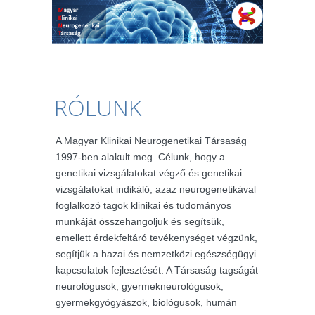
RÓLUNK
A Magyar Klinikai Neurogenetikai Társaság
1997-ben alakult meg. Célunk, hogy a
genetikai vizsgálatokat végző és genetikai
vizsgálatokat indikáló, azaz neurogenetikával
foglalkozó tagok klinikai és tudományos
munkáját összehangoljuk és segítsük,
emellett érdekfeltáró tevékenységet végzünk,
segítjük a hazai és nemzetközi egészségügyi
kapcsolatok fejlesztését. A Társaság tagságát
neurológusok, gyermekneurológusok,
gyermekgyógyászok, biológusok, humán