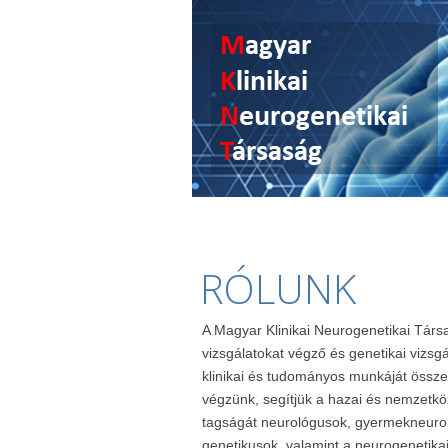
RÓLUNK
A Magyar Klinikai Neurogenetikai Társ
vizsgálatokat végző és genetikai vizsg
klinikai és tudományos munkáját össze
végzünk, segítjük a hazai és nemzetkö
tagságát neurológusok, gyermekneuro
genetikusok, valamint a neurogenetik