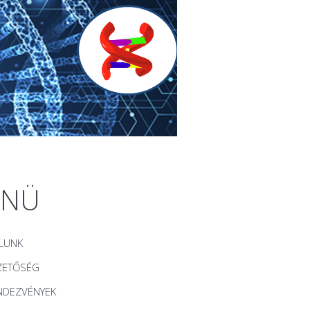
ENÜ
LUNK
ZETŐSÉG
NDEZVÉNYEK