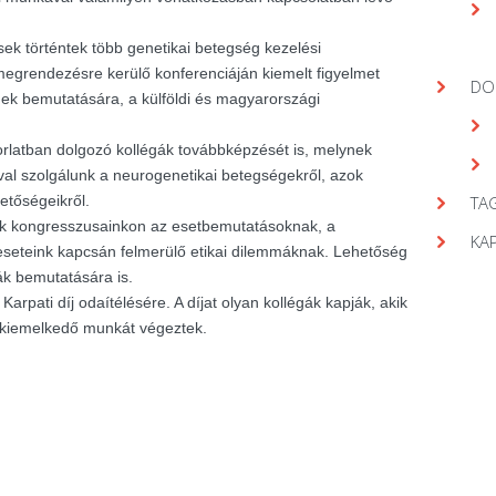
ek történtek több genetikai betegség kezelési
egrendezésre kerülő konferenciáján kiemelt figyelmet
DO
gek bemutatására, a külföldi és magyarországi
orlatban dolgozó kollégák továbbképzését is, melynek
val szolgálunk a neurogenetikai betegségekről, azok
hetőségeikről.
TAG
nk kongresszusainkon az esetbemutatásoknak, a
KA
seteink kapcsán felmerülő etikai dilemmáknak. Lehetőség
ák bemutatására is.
arpati díj odaítélésére. A díjat olyan kollégák kapják, akik
 kiemelkedő munkát végeztek.