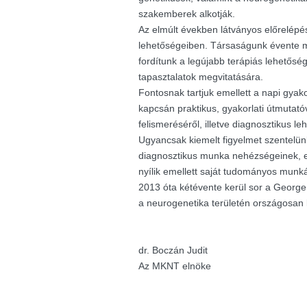
szakemberek alkotják.
Az elmúlt években látványos előrelépés
lehetőségeiben. Társaságunk évente m
fordítunk a legújabb terápiás lehetősé
tapasztalatok megvitatására.
Fontosnak tartjuk emellett a napi gyak
kapcsán praktikus, gyakorlati útmutató
felismeréséről, illetve diagnosztikus le
Ugyancsak kiemelt figyelmet szentelü
diagnosztikus munka nehézségeinek, e
nyílik emellett saját tudományos munk
2013 óta kétévente kerül sor a George K
a neurogenetika területén országosan
dr. Boczán Judit
Az MKNT elnöke