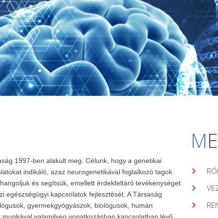
M
aság 1997-ben alakult meg. Célunk, hogy a genetikai
RÓ
álatokat indikáló, azaz neurogenetikával foglalkozó tagok
hangoljuk és segítsük, emellett érdekfeltáró tevékenységet
VE
zi egészségügyi kapcsolatok fejlesztését. A Társaság
RE
lógusok, gyermekgyógyászok, biológusok, humán
ai munkával valamilyen vonatkozásban kapcsolatban lévő