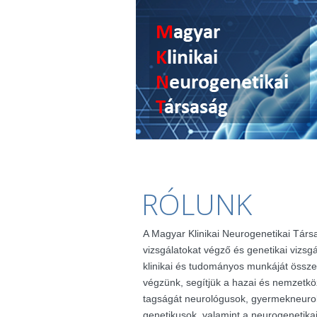
RÓLUNK
A Magyar Klinikai Neurogenetikai Társ
vizsgálatokat végző és genetikai vizsg
klinikai és tudományos munkáját össze
végzünk, segítjük a hazai és nemzetkö
tagságát neurológusok, gyermekneuro
genetikusok, valamint a neurogenetik