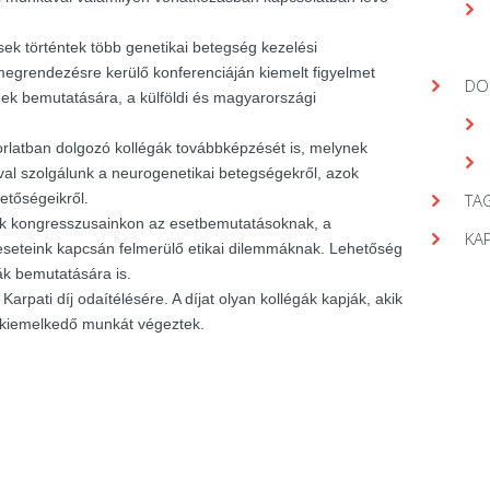
ek történtek több genetikai betegség kezelési
egrendezésre kerülő konferenciáján kiemelt figyelmet
DO
gek bemutatására, a külföldi és magyarországi
orlatban dolgozó kollégák továbbképzését is, melynek
val szolgálunk a neurogenetikai betegségekről, azok
hetőségeikről.
TAG
nk kongresszusainkon az esetbemutatásoknak, a
KA
seteink kapcsán felmerülő etikai dilemmáknak. Lehetőség
ák bemutatására is.
arpati díj odaítélésére. A díjat olyan kollégák kapják, akik
 kiemelkedő munkát végeztek.