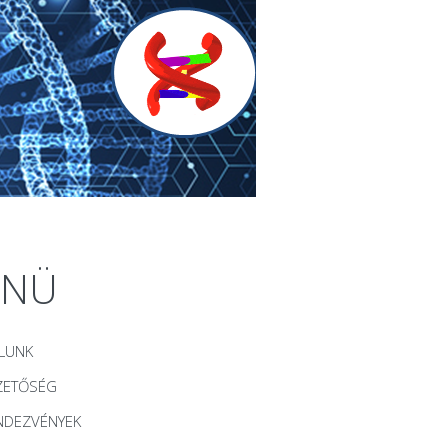
ENÜ
LUNK
ZETŐSÉG
NDEZVÉNYEK