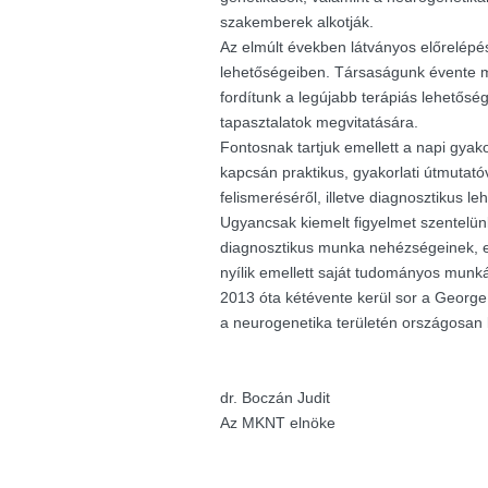
szakemberek alkotják.
Az elmúlt években látványos előrelépés
lehetőségeiben. Társaságunk évente m
fordítunk a legújabb terápiás lehetősé
tapasztalatok megvitatására.
Fontosnak tartjuk emellett a napi gyak
kapcsán praktikus, gyakorlati útmutató
felismeréséről, illetve diagnosztikus le
Ugyancsak kiemelt figyelmet szentelü
diagnosztikus munka nehézségeinek, e
nyílik emellett saját tudományos munk
2013 óta kétévente kerül sor a George K
a neurogenetika területén országosan
dr. Boczán Judit
Az MKNT elnöke