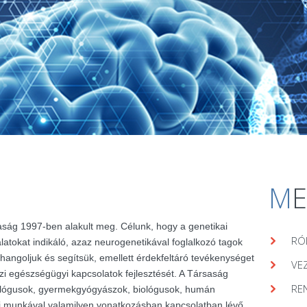
M
aság 1997-ben alakult meg. Célunk, hogy a genetikai
RÓ
álatokat indikáló, azaz neurogenetikával foglalkozó tagok
hangoljuk és segítsük, emellett érdekfeltáró tevékenységet
VE
zi egészségügyi kapcsolatok fejlesztését. A Társaság
RE
lógusok, gyermekgyógyászok, biológusok, humán
ai munkával valamilyen vonatkozásban kapcsolatban lévő