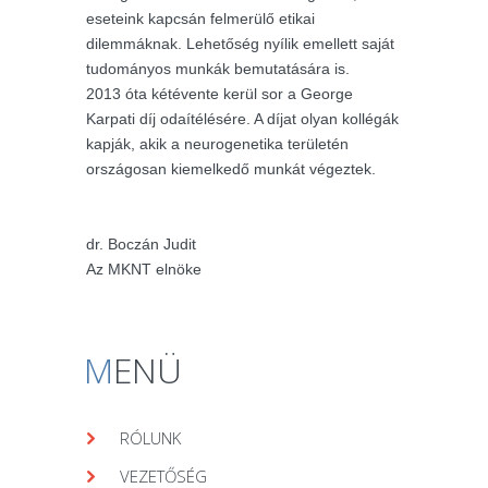
eseteink kapcsán felmerülő etikai
dilemmáknak. Lehetőség nyílik emellett saját
tudományos munkák bemutatására is.
2013 óta kétévente kerül sor a George
Karpati díj odaítélésére. A díjat olyan kollégák
kapják, akik a neurogenetika területén
országosan kiemelkedő munkát végeztek.
dr. Boczán Judit
Az MKNT elnöke
M
ENÜ
RÓLUNK
VEZETŐSÉG