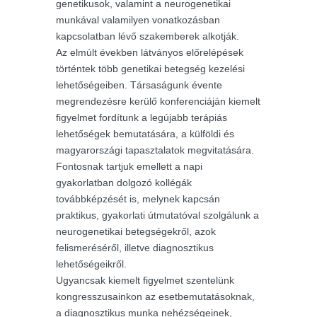
genetikusok, valamint a neurogenetikai
munkával valamilyen vonatkozásban
kapcsolatban lévő szakemberek alkotják.
Az elmúlt években látványos előrelépések
történtek több genetikai betegség kezelési
lehetőségeiben. Társaságunk évente
megrendezésre kerülő konferenciáján kiemelt
figyelmet fordítunk a legújabb terápiás
lehetőségek bemutatására, a külföldi és
magyarországi tapasztalatok megvitatására.
Fontosnak tartjuk emellett a napi
gyakorlatban dolgozó kollégák
továbbképzését is, melynek kapcsán
praktikus, gyakorlati útmutatóval szolgálunk a
neurogenetikai betegségekről, azok
felismeréséről, illetve diagnosztikus
lehetőségeikről.
Ugyancsak kiemelt figyelmet szentelünk
kongresszusainkon az esetbemutatásoknak,
a diagnosztikus munka nehézségeinek,