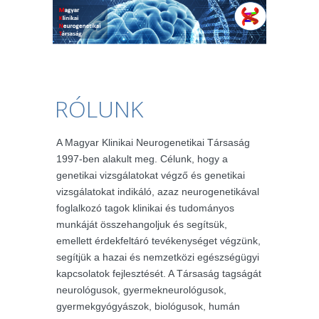
RÓLUNK
A Magyar Klinikai Neurogenetikai Társaság
1997-ben alakult meg. Célunk, hogy a
genetikai vizsgálatokat végző és genetikai
vizsgálatokat indikáló, azaz neurogenetikával
foglalkozó tagok klinikai és tudományos
munkáját összehangoljuk és segítsük,
emellett érdekfeltáró tevékenységet végzünk,
segítjük a hazai és nemzetközi egészségügyi
kapcsolatok fejlesztését. A Társaság tagságát
neurológusok, gyermekneurológusok,
gyermekgyógyászok, biológusok, humán