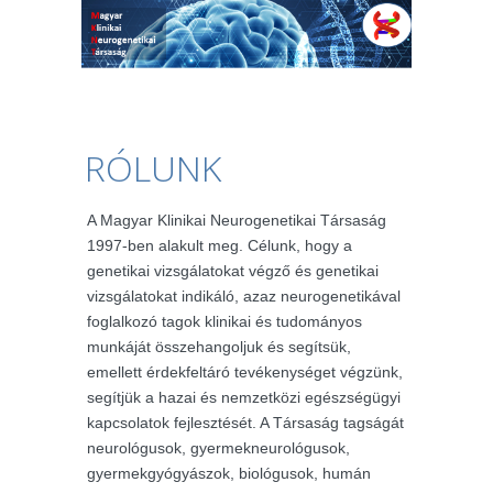
RÓLUNK
A Magyar Klinikai Neurogenetikai Társaság
1997-ben alakult meg. Célunk, hogy a
genetikai vizsgálatokat végző és genetikai
vizsgálatokat indikáló, azaz neurogenetikával
foglalkozó tagok klinikai és tudományos
munkáját összehangoljuk és segítsük,
emellett érdekfeltáró tevékenységet végzünk,
segítjük a hazai és nemzetközi egészségügyi
kapcsolatok fejlesztését. A Társaság tagságát
neurológusok, gyermekneurológusok,
gyermekgyógyászok, biológusok, humán