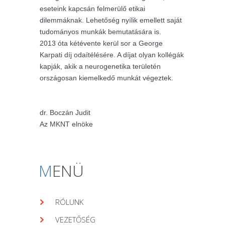
eseteink kapcsán felmerülő etikai
dilemmáknak. Lehetőség nyílik emellett saját
tudományos munkák bemutatására is.
2013 óta kétévente kerül sor a George
Karpati díj odaítélésére. A díjat olyan kollégák
kapják, akik a neurogenetika területén
országosan kiemelkedő munkát végeztek.
dr. Boczán Judit
Az MKNT elnöke
M
ENÜ
RÓLUNK
VEZETŐSÉG