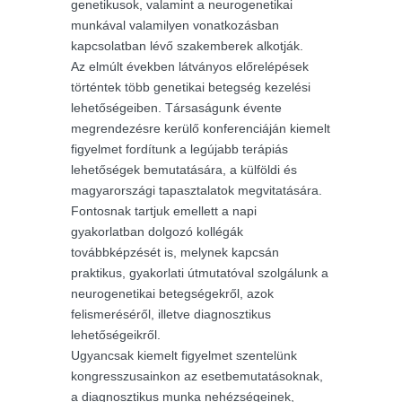
genetikusok, valamint a neurogenetikai
munkával valamilyen vonatkozásban
kapcsolatban lévő szakemberek alkotják.
Az elmúlt években látványos előrelépések
történtek több genetikai betegség kezelési
lehetőségeiben. Társaságunk évente
megrendezésre kerülő konferenciáján kiemelt
figyelmet fordítunk a legújabb terápiás
lehetőségek bemutatására, a külföldi és
magyarországi tapasztalatok megvitatására.
Fontosnak tartjuk emellett a napi
gyakorlatban dolgozó kollégák
továbbképzését is, melynek kapcsán
praktikus, gyakorlati útmutatóval szolgálunk a
neurogenetikai betegségekről, azok
felismeréséről, illetve diagnosztikus
lehetőségeikről.
Ugyancsak kiemelt figyelmet szentelünk
kongresszusainkon az esetbemutatásoknak,
a diagnosztikus munka nehézségeinek,