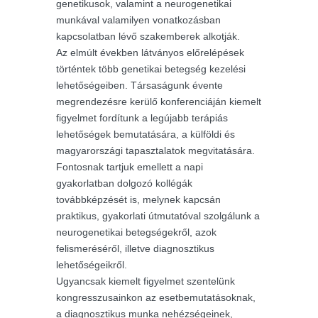
genetikusok, valamint a neurogenetikai
munkával valamilyen vonatkozásban
kapcsolatban lévő szakemberek alkotják.
Az elmúlt években látványos előrelépések
történtek több genetikai betegség kezelési
lehetőségeiben. Társaságunk évente
megrendezésre kerülő konferenciáján kiemelt
figyelmet fordítunk a legújabb terápiás
lehetőségek bemutatására, a külföldi és
magyarországi tapasztalatok megvitatására.
Fontosnak tartjuk emellett a napi
gyakorlatban dolgozó kollégák
továbbképzését is, melynek kapcsán
praktikus, gyakorlati útmutatóval szolgálunk a
neurogenetikai betegségekről, azok
felismeréséről, illetve diagnosztikus
lehetőségeikről.
Ugyancsak kiemelt figyelmet szentelünk
kongresszusainkon az esetbemutatásoknak,
a diagnosztikus munka nehézségeinek,