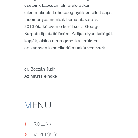
eseteink kapcsán felmerülő etikai
dilemmáknak. Lehetőség nyílik emellett saját
tudományos munkák bemutatására is.
2013 óta kétévente kerül sor a George
Karpati díj odaítélésére. A díjat olyan kollégák
kapják, akik a neurogenetika területén
országosan kiemelkedő munkát végeztek.
dr. Boczán Judit
Az MKNT elnöke
M
ENÜ
RÓLUNK
VEZETŐSÉG