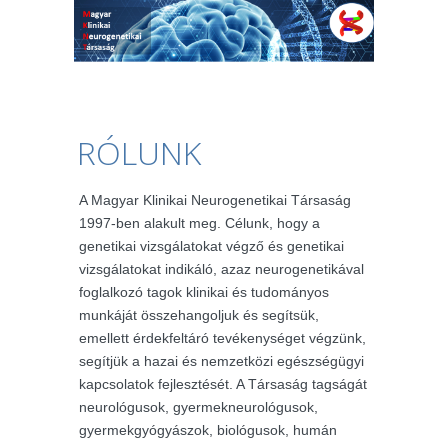
RÓLUNK
A Magyar Klinikai Neurogenetikai Társaság
1997-ben alakult meg. Célunk, hogy a
genetikai vizsgálatokat végző és genetikai
vizsgálatokat indikáló, azaz neurogenetikával
foglalkozó tagok klinikai és tudományos
munkáját összehangoljuk és segítsük,
emellett érdekfeltáró tevékenységet végzünk,
segítjük a hazai és nemzetközi egészségügyi
kapcsolatok fejlesztését. A Társaság tagságát
neurológusok, gyermekneurológusok,
gyermekgyógyászok, biológusok, humán