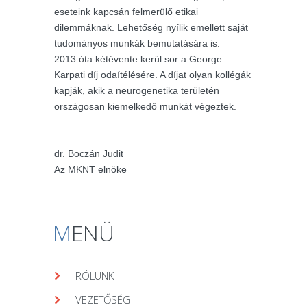
eseteink kapcsán felmerülő etikai
dilemmáknak. Lehetőség nyílik emellett saját
tudományos munkák bemutatására is.
2013 óta kétévente kerül sor a George
Karpati díj odaítélésére. A díjat olyan kollégák
kapják, akik a neurogenetika területén
országosan kiemelkedő munkát végeztek.
dr. Boczán Judit
Az MKNT elnöke
M
ENÜ
RÓLUNK
VEZETŐSÉG