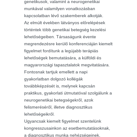
genetikusok, valamint a neurogenetikai
munkával valamilyen vonatkozásban
kapcsolatban lévő szakemberek alkotják.
Az elmúlt években látványos előrelépések
történtek több genetikai betegség kezelési
lehetőségeiben. Társaságunk évente
megrendezésre kerülő konferenciáján kiemelt
figyelmet fordítunk a legújabb terápiás
lehetőségek bemutatására, a külföldi és
magyarországi tapasztalatok megvitatására.
Fontosnak tartjuk emellett a napi
gyakorlatban dolgozó kollégák
továbbképzését is, melynek kapcsán
praktikus, gyakorlati útmutatóval szolgálunk a
neurogenetikai betegségekről, azok
felismeréséről, illetve diagnosztikus
lehetőségeikről.
Ugyancsak kiemelt figyelmet szentelünk
kongresszusainkon az esetbemutatásoknak,
a diagnosztikus munka nehézségeinek,