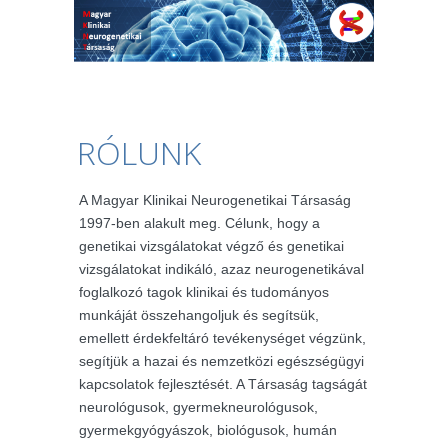
RÓLUNK
A Magyar Klinikai Neurogenetikai Társaság
1997-ben alakult meg. Célunk, hogy a
genetikai vizsgálatokat végző és genetikai
vizsgálatokat indikáló, azaz neurogenetikával
foglalkozó tagok klinikai és tudományos
munkáját összehangoljuk és segítsük,
emellett érdekfeltáró tevékenységet végzünk,
segítjük a hazai és nemzetközi egészségügyi
kapcsolatok fejlesztését. A Társaság tagságát
neurológusok, gyermekneurológusok,
gyermekgyógyászok, biológusok, humán