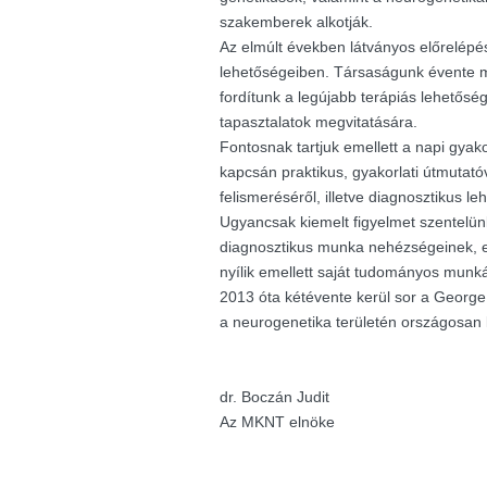
szakemberek alkotják.
Az elmúlt években látványos előrelépés
lehetőségeiben. Társaságunk évente m
fordítunk a legújabb terápiás lehetősé
tapasztalatok megvitatására.
Fontosnak tartjuk emellett a napi gyak
kapcsán praktikus, gyakorlati útmutató
felismeréséről, illetve diagnosztikus le
Ugyancsak kiemelt figyelmet szentelü
diagnosztikus munka nehézségeinek, e
nyílik emellett saját tudományos munk
2013 óta kétévente kerül sor a George K
a neurogenetika területén országosan
dr. Boczán Judit
Az MKNT elnöke