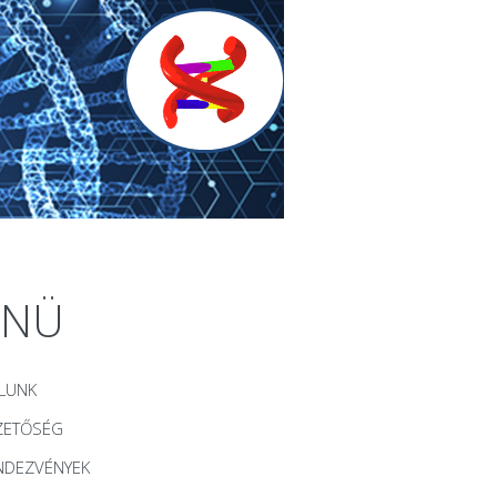
ENÜ
LUNK
ZETŐSÉG
NDEZVÉNYEK