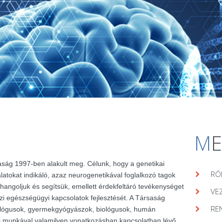
M
aság 1997-ben alakult meg. Célunk, hogy a genetikai
RÓ
álatokat indikáló, azaz neurogenetikával foglalkozó tagok
hangoljuk és segítsük, emellett érdekfeltáró tevékenységet
VE
zi egészségügyi kapcsolatok fejlesztését. A Társaság
RE
lógusok, gyermekgyógyászok, biológusok, humán
ai munkával valamilyen vonatkozásban kapcsolatban lévő