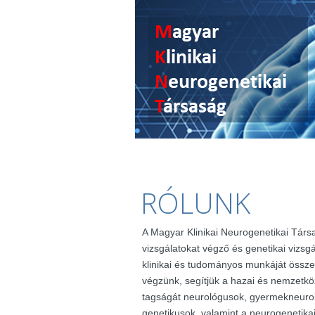
RÓLUNK
A Magyar Klinikai Neurogenetikai Társ
vizsgálatokat végző és genetikai vizsg
klinikai és tudományos munkáját össze
végzünk, segítjük a hazai és nemzetkö
tagságát neurológusok, gyermekneuro
genetikusok, valamint a neurogenetik