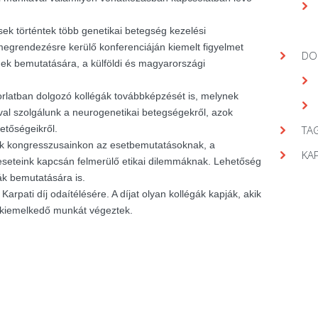
ek történtek több genetikai betegség kezelési
egrendezésre kerülő konferenciáján kiemelt figyelmet
DO
gek bemutatására, a külföldi és magyarországi
orlatban dolgozó kollégák továbbképzését is, melynek
val szolgálunk a neurogenetikai betegségekről, azok
hetőségeikről.
TAG
nk kongresszusainkon az esetbemutatásoknak, a
KA
seteink kapcsán felmerülő etikai dilemmáknak. Lehetőség
ák bemutatására is.
arpati díj odaítélésére. A díjat olyan kollégák kapják, akik
 kiemelkedő munkát végeztek.