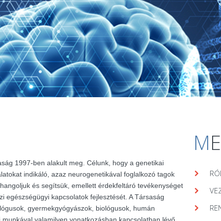
M
aság 1997-ben alakult meg. Célunk, hogy a genetikai
RÓ
álatokat indikáló, azaz neurogenetikával foglalkozó tagok
hangoljuk és segítsük, emellett érdekfeltáró tevékenységet
VE
zi egészségügyi kapcsolatok fejlesztését. A Társaság
RE
lógusok, gyermekgyógyászok, biológusok, humán
ai munkával valamilyen vonatkozásban kapcsolatban lévő