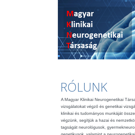
RÓLUNK
A Magyar Klinikai Neurogenetikai Társ
vizsgálatokat végző és genetikai vizsg
klinikai és tudományos munkáját össze
végzünk, segítjük a hazai és nemzetkö
tagságát neurológusok, gyermekneuro
genetikusok, valamint a neurogenetik