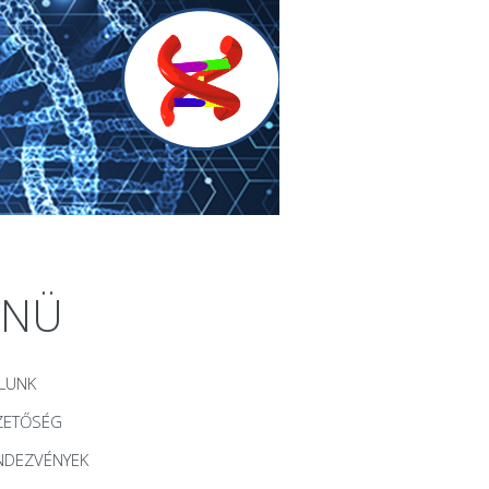
ENÜ
LUNK
ZETŐSÉG
NDEZVÉNYEK