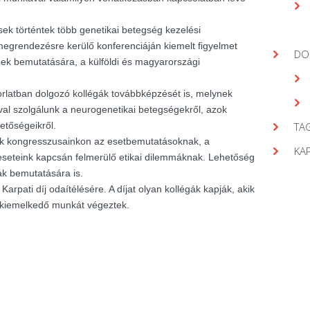
ek történtek több genetikai betegség kezelési
egrendezésre kerülő konferenciáján kiemelt figyelmet
DO
gek bemutatására, a külföldi és magyarországi
orlatban dolgozó kollégák továbbképzését is, melynek
val szolgálunk a neurogenetikai betegségekről, azok
hetőségeikről.
TAG
nk kongresszusainkon az esetbemutatásoknak, a
KA
seteink kapcsán felmerülő etikai dilemmáknak. Lehetőség
ák bemutatására is.
arpati díj odaítélésére. A díjat olyan kollégák kapják, akik
 kiemelkedő munkát végeztek.