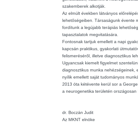
szakemberek alkotják.
Az elmúlt években látványos előrelépés
lehetőségeiben. Társaságunk évente m
fordítunk a legújabb terápiás lehetősé
tapasztalatok megvitatására.
Fontosnak tartjuk emellett a napi gyak
kapcsán praktikus, gyakorlati útmutató
felismeréséről, illetve diagnosztikus le
Ugyancsak kiemelt figyelmet szentelü
diagnosztikus munka nehézségeinek, e
nyílik emellett saját tudományos munk
2013 óta kétévente kerül sor a George K
a neurogenetika területén országosan
dr. Boczán Judit
Az MKNT elnöke