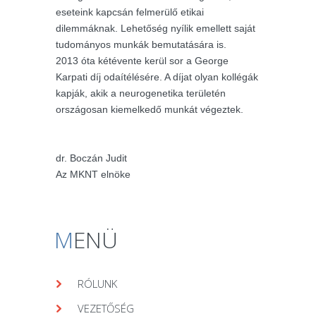
eseteink kapcsán felmerülő etikai
dilemmáknak. Lehetőség nyílik emellett saját
tudományos munkák bemutatására is.
2013 óta kétévente kerül sor a George
Karpati díj odaítélésére. A díjat olyan kollégák
kapják, akik a neurogenetika területén
országosan kiemelkedő munkát végeztek.
dr. Boczán Judit
Az MKNT elnöke
M
ENÜ
RÓLUNK
VEZETŐSÉG