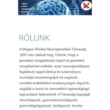
RÓLUNK
A Magyar Klinikai Neurogenetikai Társaság
1997-ben alakult meg. Célunk, hogy a
genetikai vizsgálatokat végző és genetikai
vizsgálatokat indikáló, azaz neurogenetikával
foglalkozó tagok klinikai és tudományos
munkáját összehangoljuk és segítsük,
emellett érdekfeltáró tevékenységet végzünk,
segítjük a hazai és nemzetközi egészségügyi
kapcsolatok fejlesztését. A Társaság tagságát
neurológusok, gyermekneurológusok,
gyermekgyógyászok, biológusok, humán