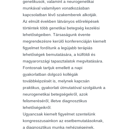
genetikusok, valamint a neurogenetikai
munkával valamilyen vonatkozásban
kapcsolatban lévő szakemberek alkotják.
Az elmúlt években látványos előrelépések
történtek több genetikai betegség kezelési
lehetőségeiben. Társaságunk évente
megrendezésre kerülő konferenciáján kiemelt
figyelmet fordítunk a legújabb terápiás
lehetőségek bemutatására, a külföldi és
magyarországi tapasztalatok megvitatására.
Fontosnak tartjuk emellett a napi
gyakorlatban dolgozó kollégák
továbbképzését is, melynek kapcsán
praktikus, gyakorlati útmutatóval szolgálunk a
neurogenetikai betegségekről, azok
felismeréséről, illetve diagnosztikus
lehetőségeikről.
Ugyancsak kiemelt figyelmet szentelünk
kongresszusainkon az esetbemutatásoknak,
a diagnosztikus munka nehézségeinek,