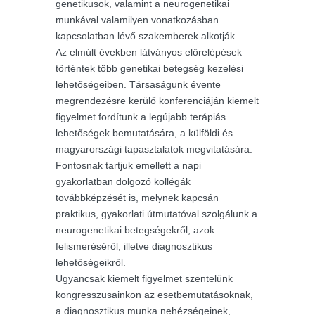
genetikusok, valamint a neurogenetikai
munkával valamilyen vonatkozásban
kapcsolatban lévő szakemberek alkotják.
Az elmúlt években látványos előrelépések
történtek több genetikai betegség kezelési
lehetőségeiben. Társaságunk évente
megrendezésre kerülő konferenciáján kiemelt
figyelmet fordítunk a legújabb terápiás
lehetőségek bemutatására, a külföldi és
magyarországi tapasztalatok megvitatására.
Fontosnak tartjuk emellett a napi
gyakorlatban dolgozó kollégák
továbbképzését is, melynek kapcsán
praktikus, gyakorlati útmutatóval szolgálunk a
neurogenetikai betegségekről, azok
felismeréséről, illetve diagnosztikus
lehetőségeikről.
Ugyancsak kiemelt figyelmet szentelünk
kongresszusainkon az esetbemutatásoknak,
a diagnosztikus munka nehézségeinek,