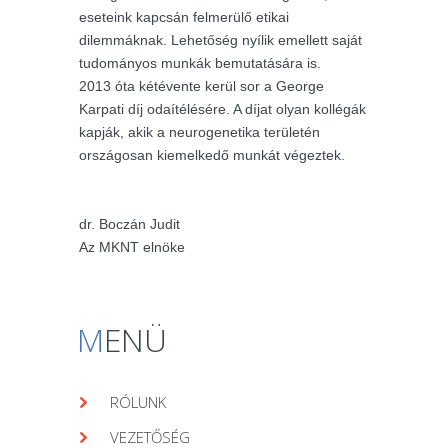
eseteink kapcsán felmerülő etikai
dilemmáknak. Lehetőség nyílik emellett saját
tudományos munkák bemutatására is.
2013 óta kétévente kerül sor a George
Karpati díj odaítélésére. A díjat olyan kollégák
kapják, akik a neurogenetika területén
országosan kiemelkedő munkát végeztek.
dr. Boczán Judit
Az MKNT elnöke
M
ENÜ
RÓLUNK
VEZETŐSÉG