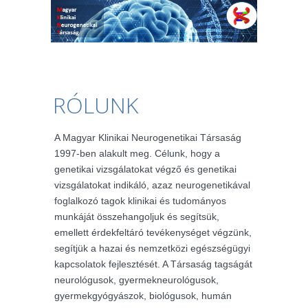
RÓLUNK
A Magyar Klinikai Neurogenetikai Társaság
1997-ben alakult meg. Célunk, hogy a
genetikai vizsgálatokat végző és genetikai
vizsgálatokat indikáló, azaz neurogenetikával
foglalkozó tagok klinikai és tudományos
munkáját összehangoljuk és segítsük,
emellett érdekfeltáró tevékenységet végzünk,
segítjük a hazai és nemzetközi egészségügyi
kapcsolatok fejlesztését. A Társaság tagságát
neurológusok, gyermekneurológusok,
gyermekgyógyászok, biológusok, humán