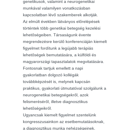
genetikusok, valamint a neurogenetikai
munkával valamilyen vonatkozásban
kapcsolatban lévő szakemberek alkotják.
Az elmúlt években látványos előrelépések
történtek több genetikai betegség kezelési
lehetőségeiben. Társaságunk évente
megrendezésre kerülő konferenciáján kiemelt
figyelmet fordítunk a legújabb terápiás
lehetőségek bemutatására, a külföldi és
magyarországi tapasztalatok megvitatására.
Fontosnak tartjuk emellett a napi
gyakorlatban dolgozó kollégák
továbbképzését is, melynek kapcsán
praktikus, gyakorlati útmutatóval szolgálunk a
neurogenetikai betegségekről, azok
felismeréséről, illetve diagnosztikus
lehetőségeikről.
Ugyancsak kiemelt figyelmet szentelünk
kongresszusainkon az esetbemutatásoknak,
a diagnosztikus munka nehézségeinek,