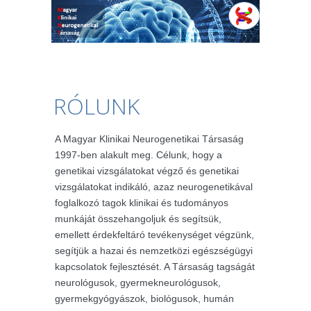
RÓLUNK
A Magyar Klinikai Neurogenetikai Társaság
1997-ben alakult meg. Célunk, hogy a
genetikai vizsgálatokat végző és genetikai
vizsgálatokat indikáló, azaz neurogenetikával
foglalkozó tagok klinikai és tudományos
munkáját összehangoljuk és segítsük,
emellett érdekfeltáró tevékenységet végzünk,
segítjük a hazai és nemzetközi egészségügyi
kapcsolatok fejlesztését. A Társaság tagságát
neurológusok, gyermekneurológusok,
gyermekgyógyászok, biológusok, humán