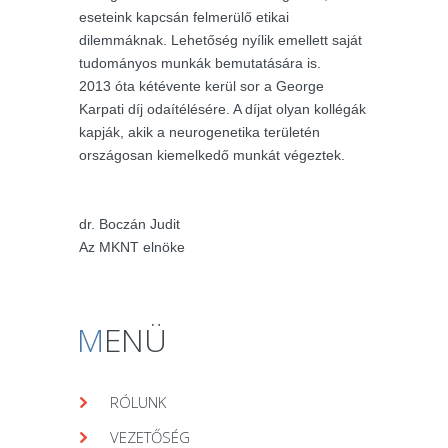
eseteink kapcsán felmerülő etikai
dilemmáknak. Lehetőség nyílik emellett saját
tudományos munkák bemutatására is.
2013 óta kétévente kerül sor a George
Karpati díj odaítélésére. A díjat olyan kollégák
kapják, akik a neurogenetika területén
országosan kiemelkedő munkát végeztek.
dr. Boczán Judit
Az MKNT elnöke
M
ENÜ
RÓLUNK
VEZETŐSÉG