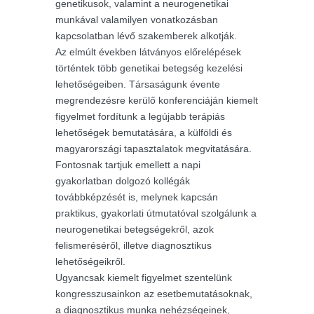
genetikusok, valamint a neurogenetikai
munkával valamilyen vonatkozásban
kapcsolatban lévő szakemberek alkotják.
Az elmúlt években látványos előrelépések
történtek több genetikai betegség kezelési
lehetőségeiben. Társaságunk évente
megrendezésre kerülő konferenciáján kiemelt
figyelmet fordítunk a legújabb terápiás
lehetőségek bemutatására, a külföldi és
magyarországi tapasztalatok megvitatására.
Fontosnak tartjuk emellett a napi
gyakorlatban dolgozó kollégák
továbbképzését is, melynek kapcsán
praktikus, gyakorlati útmutatóval szolgálunk a
neurogenetikai betegségekről, azok
felismeréséről, illetve diagnosztikus
lehetőségeikről.
Ugyancsak kiemelt figyelmet szentelünk
kongresszusainkon az esetbemutatásoknak,
a diagnosztikus munka nehézségeinek,