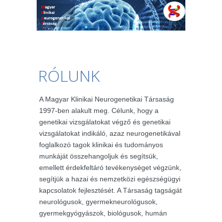
RÓLUNK
A Magyar Klinikai Neurogenetikai Társaság
1997-ben alakult meg. Célunk, hogy a
genetikai vizsgálatokat végző és genetikai
vizsgálatokat indikáló, azaz neurogenetikával
foglalkozó tagok klinikai és tudományos
munkáját összehangoljuk és segítsük,
emellett érdekfeltáró tevékenységet végzünk,
segítjük a hazai és nemzetközi egészségügyi
kapcsolatok fejlesztését. A Társaság tagságát
neurológusok, gyermekneurológusok,
gyermekgyógyászok, biológusok, humán