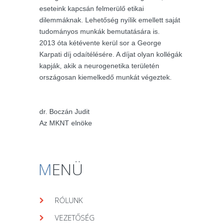
eseteink kapcsán felmerülő etikai
dilemmáknak. Lehetőség nyílik emellett saját
tudományos munkák bemutatására is.
2013 óta kétévente kerül sor a George
Karpati díj odaítélésére. A díjat olyan kollégák
kapják, akik a neurogenetika területén
országosan kiemelkedő munkát végeztek.
dr. Boczán Judit
Az MKNT elnöke
M
ENÜ
RÓLUNK
VEZETŐSÉG