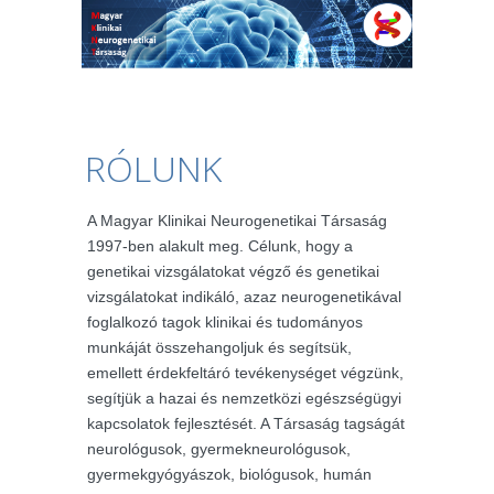
RÓLUNK
A Magyar Klinikai Neurogenetikai Társaság
1997-ben alakult meg. Célunk, hogy a
genetikai vizsgálatokat végző és genetikai
vizsgálatokat indikáló, azaz neurogenetikával
foglalkozó tagok klinikai és tudományos
munkáját összehangoljuk és segítsük,
emellett érdekfeltáró tevékenységet végzünk,
segítjük a hazai és nemzetközi egészségügyi
kapcsolatok fejlesztését. A Társaság tagságát
neurológusok, gyermekneurológusok,
gyermekgyógyászok, biológusok, humán