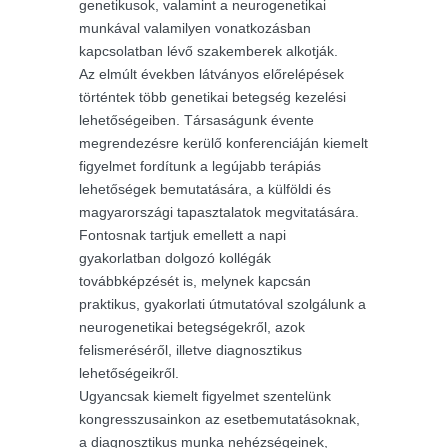
genetikusok, valamint a neurogenetikai
munkával valamilyen vonatkozásban
kapcsolatban lévő szakemberek alkotják.
Az elmúlt években látványos előrelépések
történtek több genetikai betegség kezelési
lehetőségeiben. Társaságunk évente
megrendezésre kerülő konferenciáján kiemelt
figyelmet fordítunk a legújabb terápiás
lehetőségek bemutatására, a külföldi és
magyarországi tapasztalatok megvitatására.
Fontosnak tartjuk emellett a napi
gyakorlatban dolgozó kollégák
továbbképzését is, melynek kapcsán
praktikus, gyakorlati útmutatóval szolgálunk a
neurogenetikai betegségekről, azok
felismeréséről, illetve diagnosztikus
lehetőségeikről.
Ugyancsak kiemelt figyelmet szentelünk
kongresszusainkon az esetbemutatásoknak,
a diagnosztikus munka nehézségeinek,