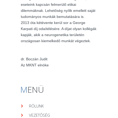
eseteink kapcsán felmerülő etikai
dilemmáknak. Lehetőség nyílik emellett saját
tudományos munkák bemutatására is.
2013 óta kétévente kerül sor a George
Karpati díj odaítélésére. A díjat olyan kollégák
kapják, akik a neurogenetika területén
országosan kiemelkedő munkát végeztek.
dr. Boczán Judit
Az MKNT elnöke
M
ENÜ
RÓLUNK
VEZETŐSÉG