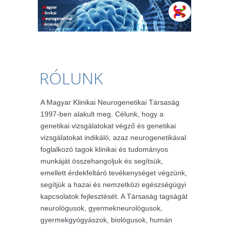
RÓLUNK
A Magyar Klinikai Neurogenetikai Társaság
1997-ben alakult meg. Célunk, hogy a
genetikai vizsgálatokat végző és genetikai
vizsgálatokat indikáló, azaz neurogenetikával
foglalkozó tagok klinikai és tudományos
munkáját összehangoljuk és segítsük,
emellett érdekfeltáró tevékenységet végzünk,
segítjük a hazai és nemzetközi egészségügyi
kapcsolatok fejlesztését. A Társaság tagságát
neurológusok, gyermekneurológusok,
gyermekgyógyászok, biológusok, humán