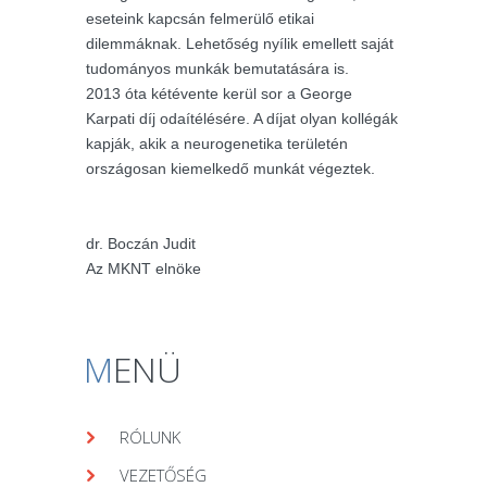
eseteink kapcsán felmerülő etikai
dilemmáknak. Lehetőség nyílik emellett saját
tudományos munkák bemutatására is.
2013 óta kétévente kerül sor a George
Karpati díj odaítélésére. A díjat olyan kollégák
kapják, akik a neurogenetika területén
országosan kiemelkedő munkát végeztek.
dr. Boczán Judit
Az MKNT elnöke
M
ENÜ
RÓLUNK
VEZETŐSÉG