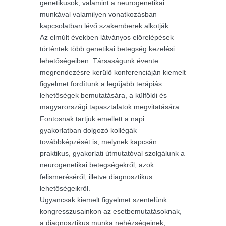
genetikusok, valamint a neurogenetikai
munkával valamilyen vonatkozásban
kapcsolatban lévő szakemberek alkotják.
Az elmúlt években látványos előrelépések
történtek több genetikai betegség kezelési
lehetőségeiben. Társaságunk évente
megrendezésre kerülő konferenciáján kiemelt
figyelmet fordítunk a legújabb terápiás
lehetőségek bemutatására, a külföldi és
magyarországi tapasztalatok megvitatására.
Fontosnak tartjuk emellett a napi
gyakorlatban dolgozó kollégák
továbbképzését is, melynek kapcsán
praktikus, gyakorlati útmutatóval szolgálunk a
neurogenetikai betegségekről, azok
felismeréséről, illetve diagnosztikus
lehetőségeikről.
Ugyancsak kiemelt figyelmet szentelünk
kongresszusainkon az esetbemutatásoknak,
a diagnosztikus munka nehézségeinek,