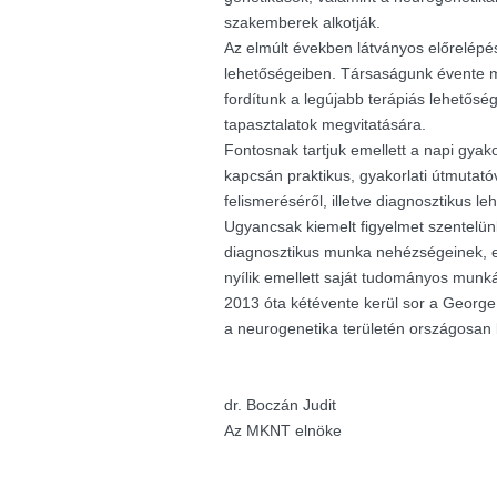
szakemberek alkotják.
Az elmúlt években látványos előrelépés
lehetőségeiben. Társaságunk évente m
fordítunk a legújabb terápiás lehetősé
tapasztalatok megvitatására.
Fontosnak tartjuk emellett a napi gyak
kapcsán praktikus, gyakorlati útmutató
felismeréséről, illetve diagnosztikus le
Ugyancsak kiemelt figyelmet szentelü
diagnosztikus munka nehézségeinek, e
nyílik emellett saját tudományos munk
2013 óta kétévente kerül sor a George K
a neurogenetika területén országosan
dr. Boczán Judit
Az MKNT elnöke