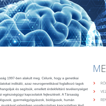
M
aság 1997-ben alakult meg. Célunk, hogy a genetikai
RÓ
álatokat indikáló, azaz neurogenetikával foglalkozó tagok
hangoljuk és segítsük, emellett érdekfeltáró tevékenységet
VE
zi egészségügyi kapcsolatok fejlesztését. A Társaság
RE
lógusok, gyermekgyógyászok, biológusok, humán
ai munkával valamilyen vonatkozásban kapcsolatban lévő