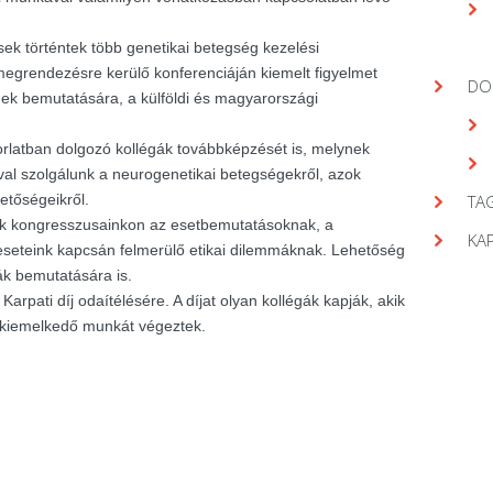
ek történtek több genetikai betegség kezelési
egrendezésre kerülő konferenciáján kiemelt figyelmet
DO
gek bemutatására, a külföldi és magyarországi
orlatban dolgozó kollégák továbbképzését is, melynek
val szolgálunk a neurogenetikai betegségekről, azok
hetőségeikről.
TAG
nk kongresszusainkon az esetbemutatásoknak, a
KA
seteink kapcsán felmerülő etikai dilemmáknak. Lehetőség
ák bemutatására is.
arpati díj odaítélésére. A díjat olyan kollégák kapják, akik
 kiemelkedő munkát végeztek.