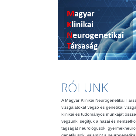
RÓLUNK
A Magyar Klinikai Neurogenetikai Társ
vizsgálatokat végző és genetikai vizsg
klinikai és tudományos munkáját össze
végzünk, segítjük a hazai és nemzetkö
tagságát neurológusok, gyermekneuro
genetikusok, valamint a neurogenetik