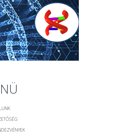
ENÜ
LUNK
ZETŐSÉG
NDEZVÉNYEK