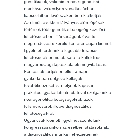
genetikusok, valamint a neurogenetikai
munkával valamilyen vonatkozásban
kapcsolatban lévő szakemberek alkotják.
Az elmúlt években látványos előrelépések
történtek több genetikai betegség kezelési
lehetőségeiben. Társaságunk évente
megrendezésre kerülő konferenciáján kiemelt
figyelmet fordítunk a legújabb terápiás
lehetőségek bemutatására, a külföldi és
magyarországi tapasztalatok megvitatására.
Fontosnak tartjuk emellett a napi
gyakorlatban dolgozó kollégák
továbbképzését is, melynek kapcsán
praktikus, gyakorlati útmutatóval szolgálunk a
neurogenetikai betegségekről, azok
felismeréséről, illetve diagnosztikus
lehetőségeikről.
Ugyancsak kiemelt figyelmet szentelünk
kongresszusainkon az esetbemutatásoknak,
a diagnosztikus munka nehézségeinek,