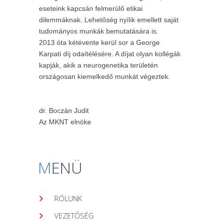
eseteink kapcsán felmerülő etikai
dilemmáknak. Lehetőség nyílik emellett saját
tudományos munkák bemutatására is.
2013 óta kétévente kerül sor a George
Karpati díj odaítélésére. A díjat olyan kollégák
kapják, akik a neurogenetika területén
országosan kiemelkedő munkát végeztek.
dr. Boczán Judit
Az MKNT elnöke
M
ENÜ
RÓLUNK
VEZETŐSÉG