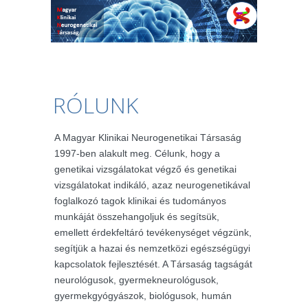
RÓLUNK
A Magyar Klinikai Neurogenetikai Társaság
1997-ben alakult meg. Célunk, hogy a
genetikai vizsgálatokat végző és genetikai
vizsgálatokat indikáló, azaz neurogenetikával
foglalkozó tagok klinikai és tudományos
munkáját összehangoljuk és segítsük,
emellett érdekfeltáró tevékenységet végzünk,
segítjük a hazai és nemzetközi egészségügyi
kapcsolatok fejlesztését. A Társaság tagságát
neurológusok, gyermekneurológusok,
gyermekgyógyászok, biológusok, humán