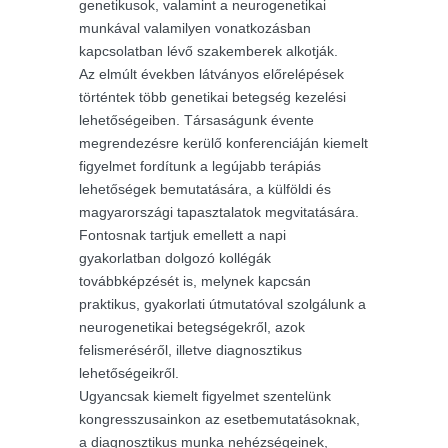
genetikusok, valamint a neurogenetikai
munkával valamilyen vonatkozásban
kapcsolatban lévő szakemberek alkotják.
Az elmúlt években látványos előrelépések
történtek több genetikai betegség kezelési
lehetőségeiben. Társaságunk évente
megrendezésre kerülő konferenciáján kiemelt
figyelmet fordítunk a legújabb terápiás
lehetőségek bemutatására, a külföldi és
magyarországi tapasztalatok megvitatására.
Fontosnak tartjuk emellett a napi
gyakorlatban dolgozó kollégák
továbbképzését is, melynek kapcsán
praktikus, gyakorlati útmutatóval szolgálunk a
neurogenetikai betegségekről, azok
felismeréséről, illetve diagnosztikus
lehetőségeikről.
Ugyancsak kiemelt figyelmet szentelünk
kongresszusainkon az esetbemutatásoknak,
a diagnosztikus munka nehézségeinek,