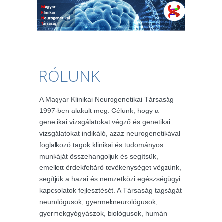
RÓLUNK
A Magyar Klinikai Neurogenetikai Társaság
1997-ben alakult meg. Célunk, hogy a
genetikai vizsgálatokat végző és genetikai
vizsgálatokat indikáló, azaz neurogenetikával
foglalkozó tagok klinikai és tudományos
munkáját összehangoljuk és segítsük,
emellett érdekfeltáró tevékenységet végzünk,
segítjük a hazai és nemzetközi egészségügyi
kapcsolatok fejlesztését. A Társaság tagságát
neurológusok, gyermekneurológusok,
gyermekgyógyászok, biológusok, humán