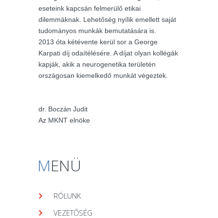
eseteink kapcsán felmerülő etikai
dilemmáknak. Lehetőség nyílik emellett saját
tudományos munkák bemutatására is.
2013 óta kétévente kerül sor a George
Karpati díj odaítélésére. A díjat olyan kollégák
kapják, akik a neurogenetika területén
országosan kiemelkedő munkát végeztek.
dr. Boczán Judit
Az MKNT elnöke
M
ENÜ
RÓLUNK
VEZETŐSÉG