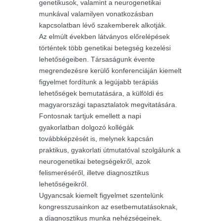
genetikusok, valamint a neurogenetikai
munkával valamilyen vonatkozásban
kapcsolatban lévő szakemberek alkotják.
Az elmúlt években látványos előrelépések
történtek több genetikai betegség kezelési
lehetőségeiben. Társaságunk évente
megrendezésre kerülő konferenciáján kiemelt
figyelmet fordítunk a legújabb terápiás
lehetőségek bemutatására, a külföldi és
magyarországi tapasztalatok megvitatására.
Fontosnak tartjuk emellett a napi
gyakorlatban dolgozó kollégák
továbbképzését is, melynek kapcsán
praktikus, gyakorlati útmutatóval szolgálunk a
neurogenetikai betegségekről, azok
felismeréséről, illetve diagnosztikus
lehetőségeikről.
Ugyancsak kiemelt figyelmet szentelünk
kongresszusainkon az esetbemutatásoknak,
a diagnosztikus munka nehézségeinek,