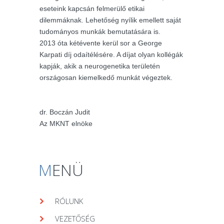
eseteink kapcsán felmerülő etikai
dilemmáknak. Lehetőség nyílik emellett saját
tudományos munkák bemutatására is.
2013 óta kétévente kerül sor a George
Karpati díj odaítélésére. A díjat olyan kollégák
kapják, akik a neurogenetika területén
országosan kiemelkedő munkát végeztek.
dr. Boczán Judit
Az MKNT elnöke
M
ENÜ
RÓLUNK
VEZETŐSÉG