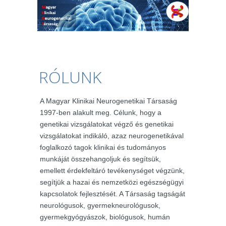
RÓLUNK
A Magyar Klinikai Neurogenetikai Társaság
1997-ben alakult meg. Célunk, hogy a
genetikai vizsgálatokat végző és genetikai
vizsgálatokat indikáló, azaz neurogenetikával
foglalkozó tagok klinikai és tudományos
munkáját összehangoljuk és segítsük,
emellett érdekfeltáró tevékenységet végzünk,
segítjük a hazai és nemzetközi egészségügyi
kapcsolatok fejlesztését. A Társaság tagságát
neurológusok, gyermekneurológusok,
gyermekgyógyászok, biológusok, humán