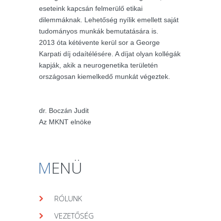
eseteink kapcsán felmerülő etikai
dilemmáknak. Lehetőség nyílik emellett saját
tudományos munkák bemutatására is.
2013 óta kétévente kerül sor a George
Karpati díj odaítélésére. A díjat olyan kollégák
kapják, akik a neurogenetika területén
országosan kiemelkedő munkát végeztek.
dr. Boczán Judit
Az MKNT elnöke
M
ENÜ
RÓLUNK
VEZETŐSÉG