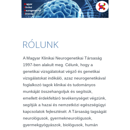
RÓLUNK
A Magyar Klinikai Neurogenetikai Társaság
1997-ben alakult meg. Célunk, hogy a
genetikai vizsgálatokat végző és genetikai
vizsgálatokat indikáló, azaz neurogenetikával
foglalkozó tagok klinikai és tudományos
munkáját összehangoljuk és segítsük,
emellett érdekfeltáró tevékenységet végzünk,
segítjük a hazai és nemzetközi egészségügyi
kapcsolatok fejlesztését. A Társaság tagságát
neurológusok, gyermekneurológusok,
gyermekgyógyászok, biológusok, humán