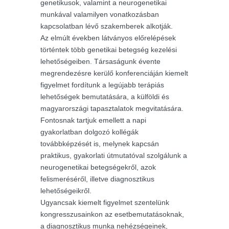
genetikusok, valamint a neurogenetikai
munkával valamilyen vonatkozásban
kapcsolatban lévő szakemberek alkotják.
Az elmúlt években látványos előrelépések
történtek több genetikai betegség kezelési
lehetőségeiben. Társaságunk évente
megrendezésre kerülő konferenciáján kiemelt
figyelmet fordítunk a legújabb terápiás
lehetőségek bemutatására, a külföldi és
magyarországi tapasztalatok megvitatására.
Fontosnak tartjuk emellett a napi
gyakorlatban dolgozó kollégák
továbbképzését is, melynek kapcsán
praktikus, gyakorlati útmutatóval szolgálunk a
neurogenetikai betegségekről, azok
felismeréséről, illetve diagnosztikus
lehetőségeikről.
Ugyancsak kiemelt figyelmet szentelünk
kongresszusainkon az esetbemutatásoknak,
a diagnosztikus munka nehézségeinek,