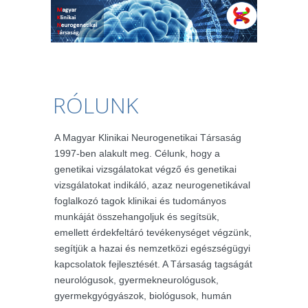
RÓLUNK
A Magyar Klinikai Neurogenetikai Társaság
1997-ben alakult meg. Célunk, hogy a
genetikai vizsgálatokat végző és genetikai
vizsgálatokat indikáló, azaz neurogenetikával
foglalkozó tagok klinikai és tudományos
munkáját összehangoljuk és segítsük,
emellett érdekfeltáró tevékenységet végzünk,
segítjük a hazai és nemzetközi egészségügyi
kapcsolatok fejlesztését. A Társaság tagságát
neurológusok, gyermekneurológusok,
gyermekgyógyászok, biológusok, humán