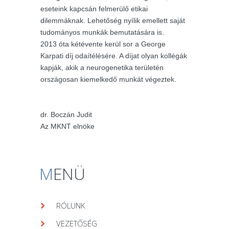
eseteink kapcsán felmerülő etikai
dilemmáknak. Lehetőség nyílik emellett saját
tudományos munkák bemutatására is.
2013 óta kétévente kerül sor a George
Karpati díj odaítélésére. A díjat olyan kollégák
kapják, akik a neurogenetika területén
országosan kiemelkedő munkát végeztek.
dr. Boczán Judit
Az MKNT elnöke
M
ENÜ
RÓLUNK
VEZETŐSÉG