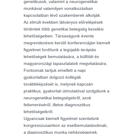
genetikusok, valamint a neurogenetikai
munkával valamilyen vonatkozásban
kapcsolatban lévő szakemberek alkotják.
Az elmúlt években látványos előrelépések
történtek több genetikai betegség kezelési
lehetőségeiben. Társaságunk évente
megrendezésre kerülő konferenciáján kiemelt
figyelmet fordítunk a legújabb terápiás
lehetőségek bemutatására, a külföldi és
magyarországi tapasztalatok megvitatására.
Fontosnak tartjuk emellett a napi
gyakorlatban dolgozó kollégák
továbbképzését is, melynek kapcsán
praktikus, gyakorlati útmutatóval szolgálunk a
neurogenetikai betegségekről, azok
felismeréséről, illetve diagnosztikus
lehetőségeikről.
Ugyancsak kiemelt figyelmet szentelünk
kongresszusainkon az esetbemutatásoknak,
a diagnosztikus munka nehézségeinek,