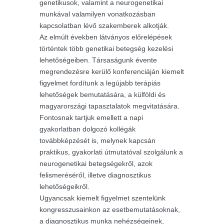
genetikusok, valamint a neurogenetikai
munkával valamilyen vonatkozásban
kapcsolatban lévő szakemberek alkotják.
Az elmúlt években látványos előrelépések
történtek több genetikai betegség kezelési
lehetőségeiben. Társaságunk évente
megrendezésre kerülő konferenciáján kiemelt
figyelmet fordítunk a legújabb terápiás
lehetőségek bemutatására, a külföldi és
magyarországi tapasztalatok megvitatására.
Fontosnak tartjuk emellett a napi
gyakorlatban dolgozó kollégák
továbbképzését is, melynek kapcsán
praktikus, gyakorlati útmutatóval szolgálunk a
neurogenetikai betegségekről, azok
felismeréséről, illetve diagnosztikus
lehetőségeikről.
Ugyancsak kiemelt figyelmet szentelünk
kongresszusainkon az esetbemutatásoknak,
a diagnosztikus munka nehézségeinek,