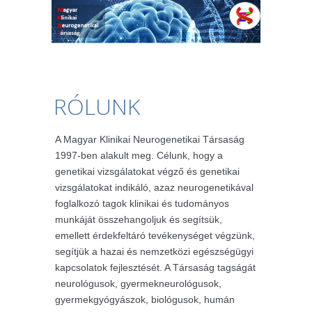
RÓLUNK
A Magyar Klinikai Neurogenetikai Társaság
1997-ben alakult meg. Célunk, hogy a
genetikai vizsgálatokat végző és genetikai
vizsgálatokat indikáló, azaz neurogenetikával
foglalkozó tagok klinikai és tudományos
munkáját összehangoljuk és segítsük,
emellett érdekfeltáró tevékenységet végzünk,
segítjük a hazai és nemzetközi egészségügyi
kapcsolatok fejlesztését. A Társaság tagságát
neurológusok, gyermekneurológusok,
gyermekgyógyászok, biológusok, humán