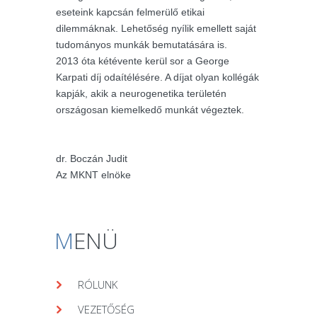
eseteink kapcsán felmerülő etikai
dilemmáknak. Lehetőség nyílik emellett saját
tudományos munkák bemutatására is.
2013 óta kétévente kerül sor a George
Karpati díj odaítélésére. A díjat olyan kollégák
kapják, akik a neurogenetika területén
országosan kiemelkedő munkát végeztek.
dr. Boczán Judit
Az MKNT elnöke
M
ENÜ
RÓLUNK
VEZETŐSÉG