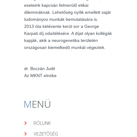
eseteink kapcsán felmerülő etikai
dilemmáknak. Lehetőség nyílik emellett saját
tudományos munkák bemutatására is.
2013 óta kétévente kerül sor a George
Karpati díj odaítélésére. A díjat olyan kollégák
kapják, akik a neurogenetika területén
országosan kiemelkedő munkát végeztek.
dr. Boczán Judit
Az MKNT elnöke
M
ENÜ
RÓLUNK
VEZETŐSÉG