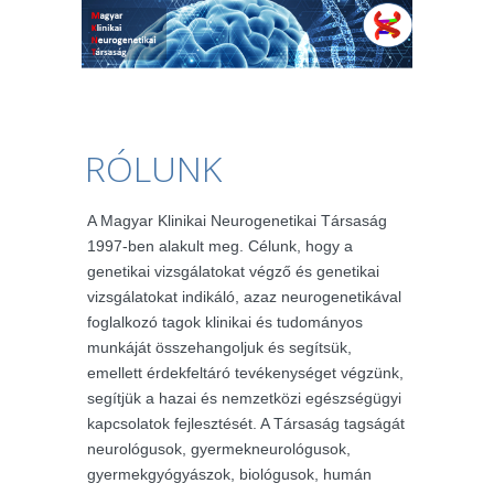
RÓLUNK
A Magyar Klinikai Neurogenetikai Társaság
1997-ben alakult meg. Célunk, hogy a
genetikai vizsgálatokat végző és genetikai
vizsgálatokat indikáló, azaz neurogenetikával
foglalkozó tagok klinikai és tudományos
munkáját összehangoljuk és segítsük,
emellett érdekfeltáró tevékenységet végzünk,
segítjük a hazai és nemzetközi egészségügyi
kapcsolatok fejlesztését. A Társaság tagságát
neurológusok, gyermekneurológusok,
gyermekgyógyászok, biológusok, humán