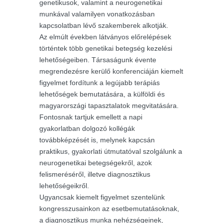
genetikusok, valamint a neurogenetikai
munkával valamilyen vonatkozásban
kapcsolatban lévő szakemberek alkotják.
Az elmúlt években látványos előrelépések
történtek több genetikai betegség kezelési
lehetőségeiben. Társaságunk évente
megrendezésre kerülő konferenciáján kiemelt
figyelmet fordítunk a legújabb terápiás
lehetőségek bemutatására, a külföldi és
magyarországi tapasztalatok megvitatására.
Fontosnak tartjuk emellett a napi
gyakorlatban dolgozó kollégák
továbbképzését is, melynek kapcsán
praktikus, gyakorlati útmutatóval szolgálunk a
neurogenetikai betegségekről, azok
felismeréséről, illetve diagnosztikus
lehetőségeikről.
Ugyancsak kiemelt figyelmet szentelünk
kongresszusainkon az esetbemutatásoknak,
a diagnosztikus munka nehézségeinek,