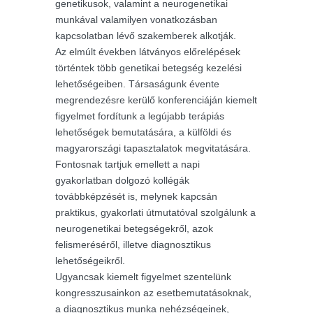
genetikusok, valamint a neurogenetikai
munkával valamilyen vonatkozásban
kapcsolatban lévő szakemberek alkotják.
Az elmúlt években látványos előrelépések
történtek több genetikai betegség kezelési
lehetőségeiben. Társaságunk évente
megrendezésre kerülő konferenciáján kiemelt
figyelmet fordítunk a legújabb terápiás
lehetőségek bemutatására, a külföldi és
magyarországi tapasztalatok megvitatására.
Fontosnak tartjuk emellett a napi
gyakorlatban dolgozó kollégák
továbbképzését is, melynek kapcsán
praktikus, gyakorlati útmutatóval szolgálunk a
neurogenetikai betegségekről, azok
felismeréséről, illetve diagnosztikus
lehetőségeikről.
Ugyancsak kiemelt figyelmet szentelünk
kongresszusainkon az esetbemutatásoknak,
a diagnosztikus munka nehézségeinek,