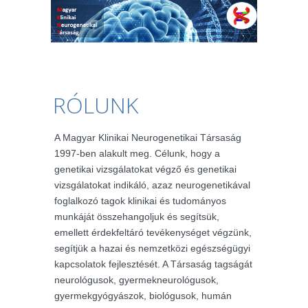
RÓLUNK
A Magyar Klinikai Neurogenetikai Társaság
1997-ben alakult meg. Célunk, hogy a
genetikai vizsgálatokat végző és genetikai
vizsgálatokat indikáló, azaz neurogenetikával
foglalkozó tagok klinikai és tudományos
munkáját összehangoljuk és segítsük,
emellett érdekfeltáró tevékenységet végzünk,
segítjük a hazai és nemzetközi egészségügyi
kapcsolatok fejlesztését. A Társaság tagságát
neurológusok, gyermekneurológusok,
gyermekgyógyászok, biológusok, humán