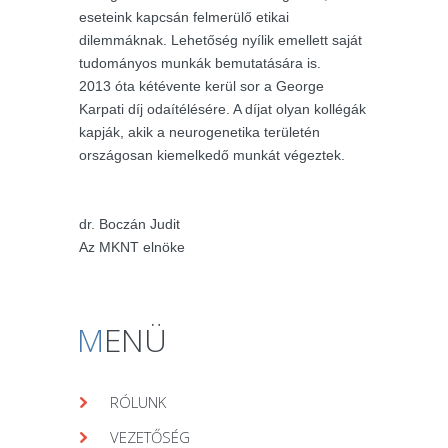
eseteink kapcsán felmerülő etikai
dilemmáknak. Lehetőség nyílik emellett saját
tudományos munkák bemutatására is.
2013 óta kétévente kerül sor a George
Karpati díj odaítélésére. A díjat olyan kollégák
kapják, akik a neurogenetika területén
országosan kiemelkedő munkát végeztek.
dr. Boczán Judit
Az MKNT elnöke
M
ENÜ
RÓLUNK
VEZETŐSÉG