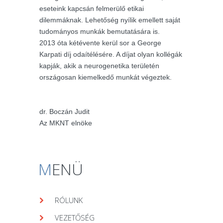
eseteink kapcsán felmerülő etikai
dilemmáknak. Lehetőség nyílik emellett saját
tudományos munkák bemutatására is.
2013 óta kétévente kerül sor a George
Karpati díj odaítélésére. A díjat olyan kollégák
kapják, akik a neurogenetika területén
országosan kiemelkedő munkát végeztek.
dr. Boczán Judit
Az MKNT elnöke
M
ENÜ
RÓLUNK
VEZETŐSÉG