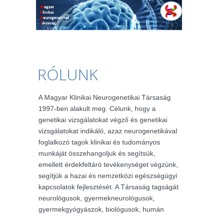
RÓLUNK
A Magyar Klinikai Neurogenetikai Társaság
1997-ben alakult meg. Célunk, hogy a
genetikai vizsgálatokat végző és genetikai
vizsgálatokat indikáló, azaz neurogenetikával
foglalkozó tagok klinikai és tudományos
munkáját összehangoljuk és segítsük,
emellett érdekfeltáró tevékenységet végzünk,
segítjük a hazai és nemzetközi egészségügyi
kapcsolatok fejlesztését. A Társaság tagságát
neurológusok, gyermekneurológusok,
gyermekgyógyászok, biológusok, humán