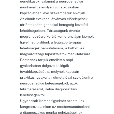
genetikusok, valamint a neurogenetikai
munkával valamilyen vonatkozásban
kapcsolatban lévő szakemberek alkotják.
Az elmúlt években látványos előrelépések
történtek több genetikai betegség kezelési
lehetőségeiben. Társaságunk évente
megrendezésre kerülő konferenciáján kiemelt
figyelmet fordítunk a legújabb terápiás
lehetőségek bemutatására, a külföldi és
magyarországi tapasztalatok megvitatására.
Fontosnak tartjuk emellett a napi
gyakorlatban dolgozó kollégák
továbbképzését is, melynek kapcsán
praktikus, gyakorlati útmutatóval szolgálunk a
neurogenetikai betegségekről, azok
felismeréséről, illetve diagnosztikus
lehetőségeikről.
Ugyancsak kiemelt figyelmet szentelünk
kongresszusainkon az esetbemutatásoknak,
a diagnosztikus munka nehézségeinek,