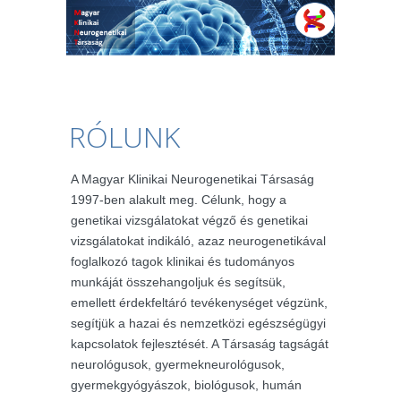
RÓLUNK
A Magyar Klinikai Neurogenetikai Társaság
1997-ben alakult meg. Célunk, hogy a
genetikai vizsgálatokat végző és genetikai
vizsgálatokat indikáló, azaz neurogenetikával
foglalkozó tagok klinikai és tudományos
munkáját összehangoljuk és segítsük,
emellett érdekfeltáró tevékenységet végzünk,
segítjük a hazai és nemzetközi egészségügyi
kapcsolatok fejlesztését. A Társaság tagságát
neurológusok, gyermekneurológusok,
gyermekgyógyászok, biológusok, humán