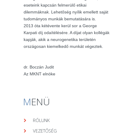
eseteink kapcsán felmerülő etikai
dilemmáknak. Lehetőség nyílik emellett saját
tudományos munkák bemutatására is.
2013 óta kétévente kerül sor a George
Karpati díj odaítélésére. A díjat olyan kollégák
kapják, akik a neurogenetika területén
országosan kiemelkedő munkát végeztek.
dr. Boczán Judit
Az MKNT elnöke
M
ENÜ
RÓLUNK
VEZETŐSÉG