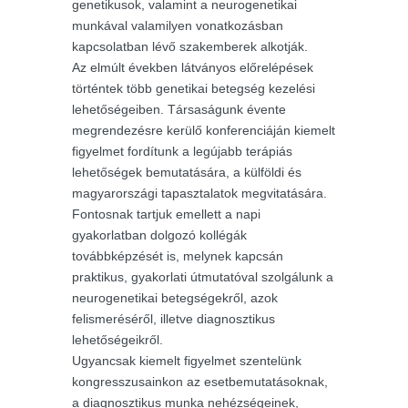
genetikusok, valamint a neurogenetikai
munkával valamilyen vonatkozásban
kapcsolatban lévő szakemberek alkotják.
Az elmúlt években látványos előrelépések
történtek több genetikai betegség kezelési
lehetőségeiben. Társaságunk évente
megrendezésre kerülő konferenciáján kiemelt
figyelmet fordítunk a legújabb terápiás
lehetőségek bemutatására, a külföldi és
magyarországi tapasztalatok megvitatására.
Fontosnak tartjuk emellett a napi
gyakorlatban dolgozó kollégák
továbbképzését is, melynek kapcsán
praktikus, gyakorlati útmutatóval szolgálunk a
neurogenetikai betegségekről, azok
felismeréséről, illetve diagnosztikus
lehetőségeikről.
Ugyancsak kiemelt figyelmet szentelünk
kongresszusainkon az esetbemutatásoknak,
a diagnosztikus munka nehézségeinek,