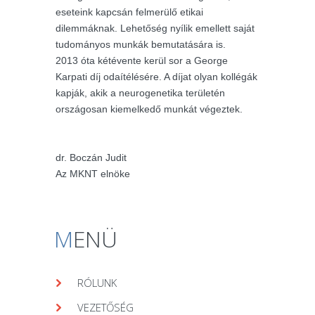
eseteink kapcsán felmerülő etikai
dilemmáknak. Lehetőség nyílik emellett saját
tudományos munkák bemutatására is.
2013 óta kétévente kerül sor a George
Karpati díj odaítélésére. A díjat olyan kollégák
kapják, akik a neurogenetika területén
országosan kiemelkedő munkát végeztek.
dr. Boczán Judit
Az MKNT elnöke
M
ENÜ
RÓLUNK
VEZETŐSÉG