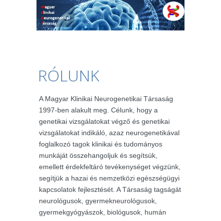
RÓLUNK
A Magyar Klinikai Neurogenetikai Társaság
1997-ben alakult meg. Célunk, hogy a
genetikai vizsgálatokat végző és genetikai
vizsgálatokat indikáló, azaz neurogenetikával
foglalkozó tagok klinikai és tudományos
munkáját összehangoljuk és segítsük,
emellett érdekfeltáró tevékenységet végzünk,
segítjük a hazai és nemzetközi egészségügyi
kapcsolatok fejlesztését. A Társaság tagságát
neurológusok, gyermekneurológusok,
gyermekgyógyászok, biológusok, humán