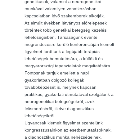
genetikusok, valamint a neurogenetikai
munkával valamilyen vonatkozásban
kapcsolatban lévő szakemberek alkotják.
Az elmúlt években látványos előrelépések
történtek több genetikai betegség kezelési
lehetőségeiben. Társaságunk évente
megrendezésre kerülő konferenciáján kiemelt
figyelmet fordítunk a legújabb terápiás
lehetőségek bemutatására, a külföldi és
magyarországi tapasztalatok megvitatására.
Fontosnak tartjuk emellett a napi
gyakorlatban dolgozó kollégák
továbbképzését is, melynek kapcsán
praktikus, gyakorlati útmutatóval szolgálunk a
neurogenetikai betegségekről, azok
felismeréséről, illetve diagnosztikus
lehetőségeikről.
Ugyancsak kiemelt figyelmet szentelünk
kongresszusainkon az esetbemutatásoknak,
a diagnosztikus munka nehézségeinek,