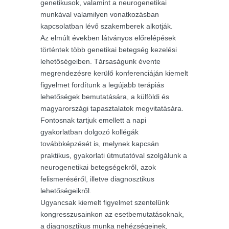
genetikusok, valamint a neurogenetikai
munkával valamilyen vonatkozásban
kapcsolatban lévő szakemberek alkotják.
Az elmúlt években látványos előrelépések
történtek több genetikai betegség kezelési
lehetőségeiben. Társaságunk évente
megrendezésre kerülő konferenciáján kiemelt
figyelmet fordítunk a legújabb terápiás
lehetőségek bemutatására, a külföldi és
magyarországi tapasztalatok megvitatására.
Fontosnak tartjuk emellett a napi
gyakorlatban dolgozó kollégák
továbbképzését is, melynek kapcsán
praktikus, gyakorlati útmutatóval szolgálunk a
neurogenetikai betegségekről, azok
felismeréséről, illetve diagnosztikus
lehetőségeikről.
Ugyancsak kiemelt figyelmet szentelünk
kongresszusainkon az esetbemutatásoknak,
a diagnosztikus munka nehézségeinek,