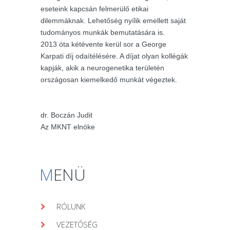
eseteink kapcsán felmerülő etikai
dilemmáknak. Lehetőség nyílik emellett saját
tudományos munkák bemutatására is.
2013 óta kétévente kerül sor a George
Karpati díj odaítélésére. A díjat olyan kollégák
kapják, akik a neurogenetika területén
országosan kiemelkedő munkát végeztek.
dr. Boczán Judit
Az MKNT elnöke
M
ENÜ
RÓLUNK
VEZETŐSÉG