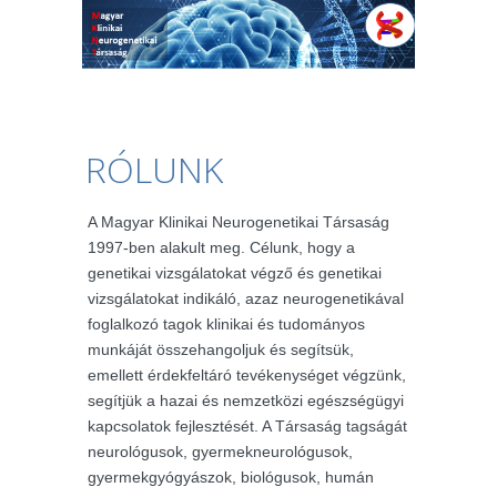
RÓLUNK
A Magyar Klinikai Neurogenetikai Társaság
1997-ben alakult meg. Célunk, hogy a
genetikai vizsgálatokat végző és genetikai
vizsgálatokat indikáló, azaz neurogenetikával
foglalkozó tagok klinikai és tudományos
munkáját összehangoljuk és segítsük,
emellett érdekfeltáró tevékenységet végzünk,
segítjük a hazai és nemzetközi egészségügyi
kapcsolatok fejlesztését. A Társaság tagságát
neurológusok, gyermekneurológusok,
gyermekgyógyászok, biológusok, humán