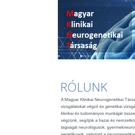
RÓLUNK
A Magyar Klinikai Neurogenetikai Társ
vizsgálatokat végző és genetikai vizsg
klinikai és tudományos munkáját össze
végzünk, segítjük a hazai és nemzetkö
tagságát neurológusok, gyermekneuro
genetikusok, valamint a neurogenetik