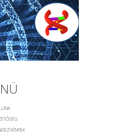
ENÜ
LUNK
ZETŐSÉG
NDEZVÉNYEK