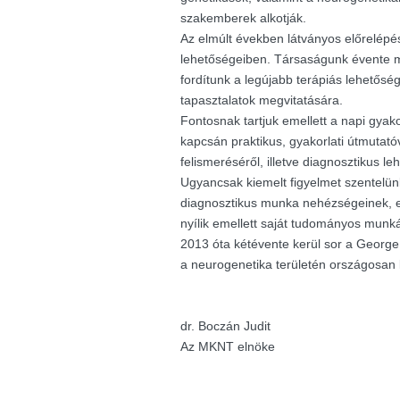
szakemberek alkotják.
Az elmúlt években látványos előrelépés
lehetőségeiben. Társaságunk évente m
fordítunk a legújabb terápiás lehetősé
tapasztalatok megvitatására.
Fontosnak tartjuk emellett a napi gyak
kapcsán praktikus, gyakorlati útmutató
felismeréséről, illetve diagnosztikus le
Ugyancsak kiemelt figyelmet szentelü
diagnosztikus munka nehézségeinek, e
nyílik emellett saját tudományos munk
2013 óta kétévente kerül sor a George K
a neurogenetika területén országosan
dr. Boczán Judit
Az MKNT elnöke