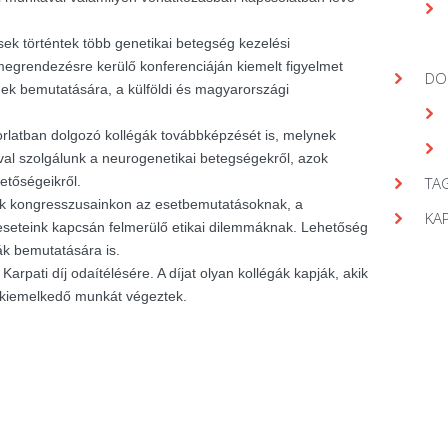
ek történtek több genetikai betegség kezelési
egrendezésre kerülő konferenciáján kiemelt figyelmet
DO
gek bemutatására, a külföldi és magyarországi
orlatban dolgozó kollégák továbbképzését is, melynek
val szolgálunk a neurogenetikai betegségekről, azok
hetőségeikről.
TAG
nk kongresszusainkon az esetbemutatásoknak, a
KA
seteink kapcsán felmerülő etikai dilemmáknak. Lehetőség
ák bemutatására is.
arpati díj odaítélésére. A díjat olyan kollégák kapják, akik
 kiemelkedő munkát végeztek.