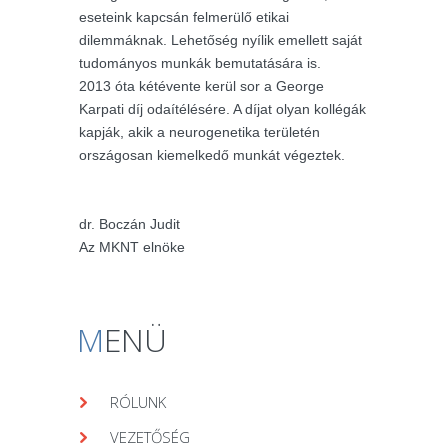
eseteink kapcsán felmerülő etikai
dilemmáknak. Lehetőség nyílik emellett saját
tudományos munkák bemutatására is.
2013 óta kétévente kerül sor a George
Karpati díj odaítélésére. A díjat olyan kollégák
kapják, akik a neurogenetika területén
országosan kiemelkedő munkát végeztek.
dr. Boczán Judit
Az MKNT elnöke
M
ENÜ
RÓLUNK
VEZETŐSÉG