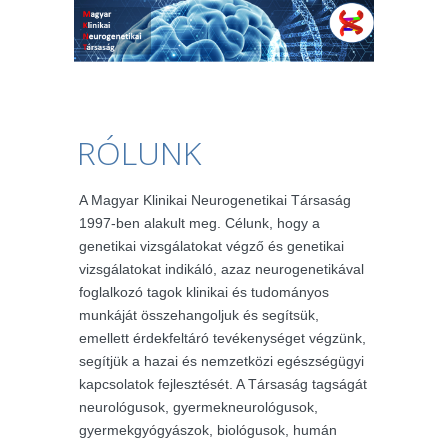
RÓLUNK
A Magyar Klinikai Neurogenetikai Társaság
1997-ben alakult meg. Célunk, hogy a
genetikai vizsgálatokat végző és genetikai
vizsgálatokat indikáló, azaz neurogenetikával
foglalkozó tagok klinikai és tudományos
munkáját összehangoljuk és segítsük,
emellett érdekfeltáró tevékenységet végzünk,
segítjük a hazai és nemzetközi egészségügyi
kapcsolatok fejlesztését. A Társaság tagságát
neurológusok, gyermekneurológusok,
gyermekgyógyászok, biológusok, humán