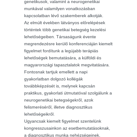
genetikusok, valamint a neurogenetikai
munkával valamilyen vonatkozásban
kapcsolatban lévő szakemberek alkotják.
Az elmúlt években látványos előrelépések
történtek több genetikai betegség kezelési
lehetőségeiben. Társaságunk évente
megrendezésre kerülő konferenciáján kiemelt
figyelmet fordítunk a legújabb terápiás
lehetőségek bemutatására, a külföldi és
magyarországi tapasztalatok megvitatására.
Fontosnak tartjuk emellett a napi
gyakorlatban dolgozó kollégák
továbbképzését is, melynek kapcsán
praktikus, gyakorlati útmutatóval szolgálunk a
neurogenetikai betegségekről, azok
felismeréséről, illetve diagnosztikus
lehetőségeikről.
Ugyancsak kiemelt figyelmet szentelünk
kongresszusainkon az esetbemutatásoknak,
a diagnosztikus munka nehézségeinek,