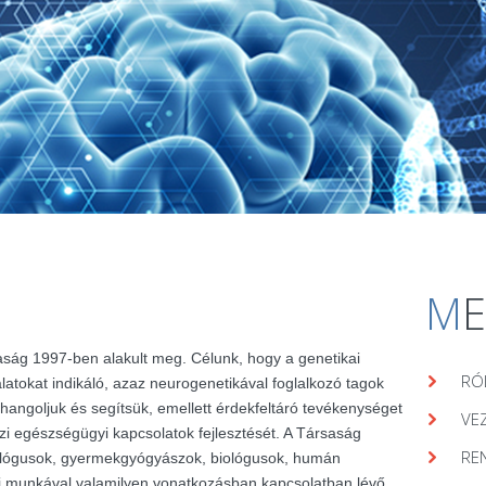
M
aság 1997-ben alakult meg. Célunk, hogy a genetikai
RÓ
álatokat indikáló, azaz neurogenetikával foglalkozó tagok
hangoljuk és segítsük, emellett érdekfeltáró tevékenységet
VE
zi egészségügyi kapcsolatok fejlesztését. A Társaság
RE
lógusok, gyermekgyógyászok, biológusok, humán
ai munkával valamilyen vonatkozásban kapcsolatban lévő