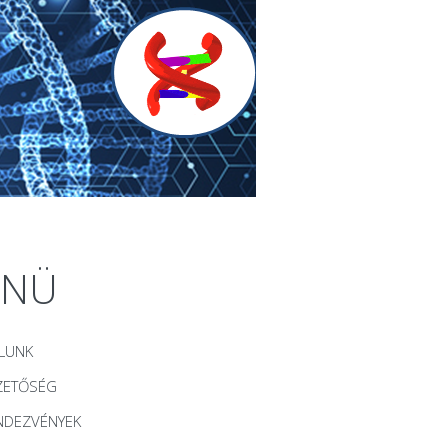
ENÜ
LUNK
ZETŐSÉG
NDEZVÉNYEK