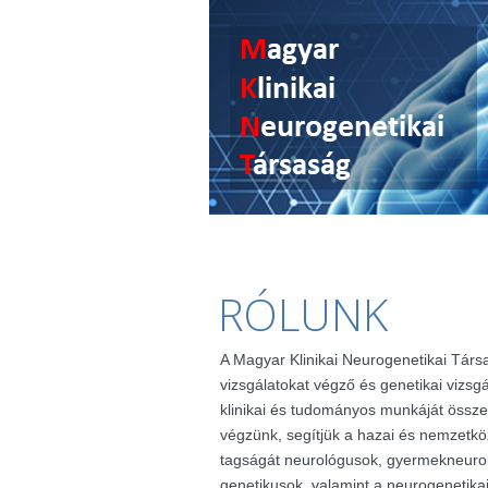
RÓLUNK
A Magyar Klinikai Neurogenetikai Társ
vizsgálatokat végző és genetikai vizsg
klinikai és tudományos munkáját össze
végzünk, segítjük a hazai és nemzetkö
tagságát neurológusok, gyermekneuro
genetikusok, valamint a neurogenetik