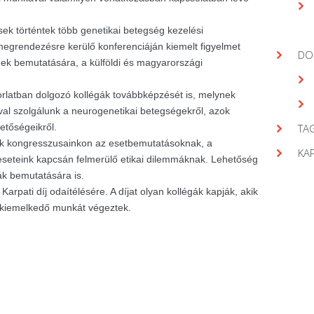
ek történtek több genetikai betegség kezelési
egrendezésre kerülő konferenciáján kiemelt figyelmet
DO
gek bemutatására, a külföldi és magyarországi
orlatban dolgozó kollégák továbbképzését is, melynek
val szolgálunk a neurogenetikai betegségekről, azok
hetőségeikről.
TAG
nk kongresszusainkon az esetbemutatásoknak, a
KA
seteink kapcsán felmerülő etikai dilemmáknak. Lehetőség
ák bemutatására is.
arpati díj odaítélésére. A díjat olyan kollégák kapják, akik
 kiemelkedő munkát végeztek.