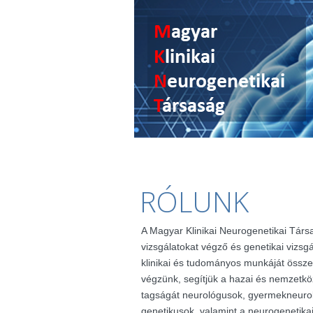
RÓLUNK
A Magyar Klinikai Neurogenetikai Társ
vizsgálatokat végző és genetikai vizsg
klinikai és tudományos munkáját össze
végzünk, segítjük a hazai és nemzetkö
tagságát neurológusok, gyermekneuro
genetikusok, valamint a neurogenetik