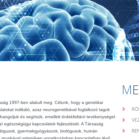
M
aság 1997-ben alakult meg. Célunk, hogy a genetikai
RÓ
álatokat indikáló, azaz neurogenetikával foglalkozó tagok
hangoljuk és segítsük, emellett érdekfeltáró tevékenységet
VE
zi egészségügyi kapcsolatok fejlesztését. A Társaság
RE
lógusok, gyermekgyógyászok, biológusok, humán
ai munkával valamilyen vonatkozásban kapcsolatban lévő