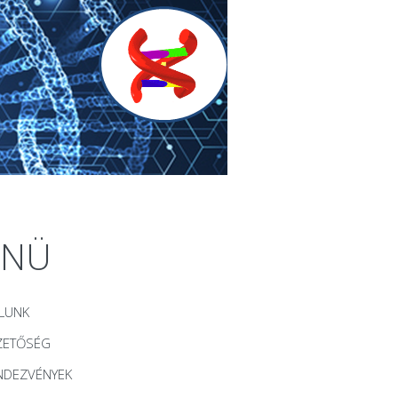
ENÜ
LUNK
ZETŐSÉG
NDEZVÉNYEK