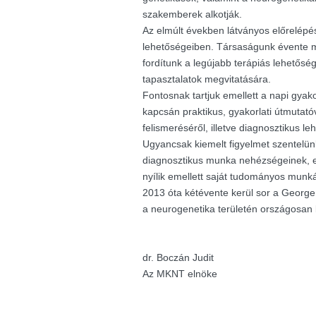
szakemberek alkotják.
Az elmúlt években látványos előrelépés
lehetőségeiben. Társaságunk évente m
fordítunk a legújabb terápiás lehetősé
tapasztalatok megvitatására.
Fontosnak tartjuk emellett a napi gyak
kapcsán praktikus, gyakorlati útmutató
felismeréséről, illetve diagnosztikus le
Ugyancsak kiemelt figyelmet szentelü
diagnosztikus munka nehézségeinek, e
nyílik emellett saját tudományos munk
2013 óta kétévente kerül sor a George K
a neurogenetika területén országosan
dr. Boczán Judit
Az MKNT elnöke