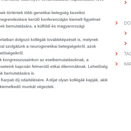
ek történtek több genetikai betegség kezelési
egrendezésre kerülő konferenciáján kiemelt figyelmet
DO
gek bemutatására, a külföldi és magyarországi
orlatban dolgozó kollégák továbbképzését is, melynek
val szolgálunk a neurogenetikai betegségekről, azok
hetőségeikről.
TAG
nk kongresszusainkon az esetbemutatásoknak, a
KA
seteink kapcsán felmerülő etikai dilemmáknak. Lehetőség
ák bemutatására is.
arpati díj odaítélésére. A díjat olyan kollégák kapják, akik
 kiemelkedő munkát végeztek.