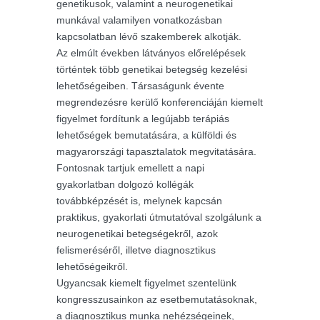
genetikusok, valamint a neurogenetikai
munkával valamilyen vonatkozásban
kapcsolatban lévő szakemberek alkotják.
Az elmúlt években látványos előrelépések
történtek több genetikai betegség kezelési
lehetőségeiben. Társaságunk évente
megrendezésre kerülő konferenciáján kiemelt
figyelmet fordítunk a legújabb terápiás
lehetőségek bemutatására, a külföldi és
magyarországi tapasztalatok megvitatására.
Fontosnak tartjuk emellett a napi
gyakorlatban dolgozó kollégák
továbbképzését is, melynek kapcsán
praktikus, gyakorlati útmutatóval szolgálunk a
neurogenetikai betegségekről, azok
felismeréséről, illetve diagnosztikus
lehetőségeikről.
Ugyancsak kiemelt figyelmet szentelünk
kongresszusainkon az esetbemutatásoknak,
a diagnosztikus munka nehézségeinek,