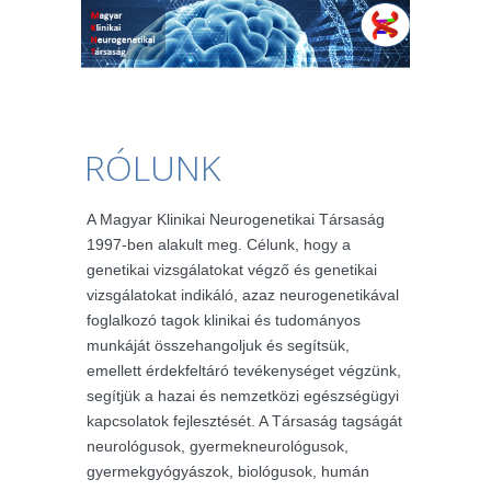
RÓLUNK
A Magyar Klinikai Neurogenetikai Társaság
1997-ben alakult meg. Célunk, hogy a
genetikai vizsgálatokat végző és genetikai
vizsgálatokat indikáló, azaz neurogenetikával
foglalkozó tagok klinikai és tudományos
munkáját összehangoljuk és segítsük,
emellett érdekfeltáró tevékenységet végzünk,
segítjük a hazai és nemzetközi egészségügyi
kapcsolatok fejlesztését. A Társaság tagságát
neurológusok, gyermekneurológusok,
gyermekgyógyászok, biológusok, humán