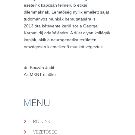
eseteink kapcsán felmerülő etikai
dilemmáknak. Lehetőség nyílik emellett saját
tudományos munkák bemutatására is.
2013 óta kétévente kerül sor a George
Karpati díj odaítélésére. A díjat olyan kollégák
kapják, akik a neurogenetika területén
országosan kiemelkedő munkát végeztek.
dr. Boczán Judit
Az MKNT elnöke
M
ENÜ
RÓLUNK
VEZETŐSÉG