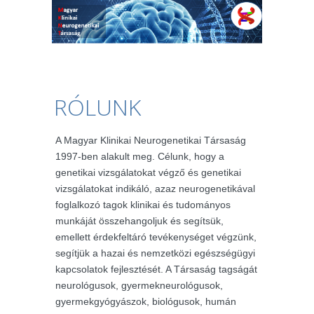
RÓLUNK
A Magyar Klinikai Neurogenetikai Társaság
1997-ben alakult meg. Célunk, hogy a
genetikai vizsgálatokat végző és genetikai
vizsgálatokat indikáló, azaz neurogenetikával
foglalkozó tagok klinikai és tudományos
munkáját összehangoljuk és segítsük,
emellett érdekfeltáró tevékenységet végzünk,
segítjük a hazai és nemzetközi egészségügyi
kapcsolatok fejlesztését. A Társaság tagságát
neurológusok, gyermekneurológusok,
gyermekgyógyászok, biológusok, humán