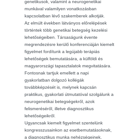
genetikusok, valamint a neurogenetikai
munkával valamilyen vonatkozásban
kapcsolatban lévő szakemberek alkotják.
Az elmúlt években látványos előrelépések
történtek több genetikai betegség kezelési
lehetőségeiben. Társaságunk évente
megrendezésre kerülő konferenciáján kiemelt
figyelmet fordítunk a legújabb terápiás
lehetőségek bemutatására, a külföldi és
magyarországi tapasztalatok megvitatására.
Fontosnak tartjuk emellett a napi
gyakorlatban dolgozó kollégák
továbbképzését is, melynek kapcsán
praktikus, gyakorlati útmutatóval szolgálunk a
neurogenetikai betegségekről, azok
felismeréséről, illetve diagnosztikus
lehetőségeikről.
Ugyancsak kiemelt figyelmet szentelünk
kongresszusainkon az esetbemutatásoknak,
a diagnosztikus munka nehézségeinek,