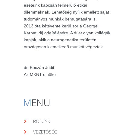
eseteink kapcsán felmerülő etikai
dilemmáknak. Lehetőség nyílik emellett saját
tudományos munkák bemutatására is.
2013 óta kétévente kerül sor a George
Karpati díj odaítélésére. A díjat olyan kollégák
kapják, akik a neurogenetika területén
országosan kiemelkedő munkát végeztek.
dr. Boczán Judit
Az MKNT elnöke
M
ENÜ
RÓLUNK
VEZETŐSÉG